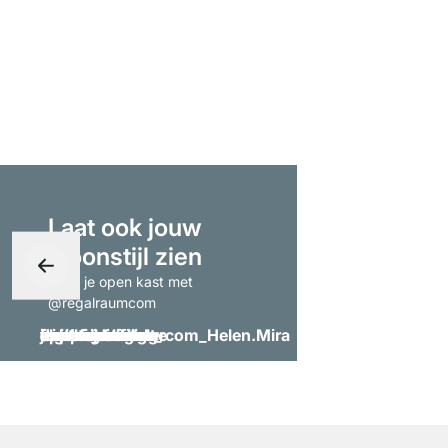
Laat ook jouw
woonstijl zien
- tag je open kast met
@regalraumcom