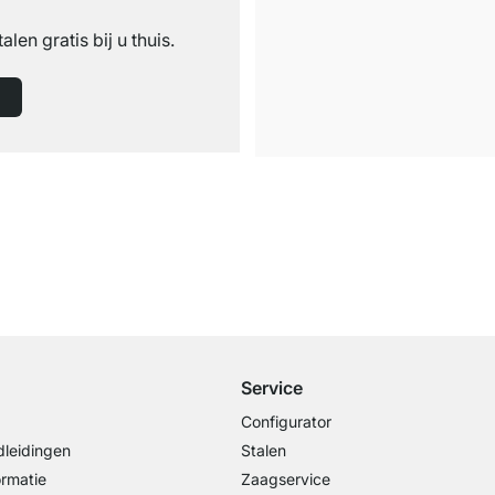
n
talen gratis bij u thuis.
Gratis verzending
vanaf €100 bestelwaarde
Service
Configurator
leidingen
Stalen
ormatie
Zaagservice