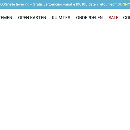
960
Snelle levering - Gratis verzending vanaf €100
100 daten retourrecht
SUNNY 
TEMEN
OPEN KASTEN
RUIMTES
ONDERDELEN
SALE
CO
Opbergsystemen
Open Kasten
Ruimtes
Onderdelen