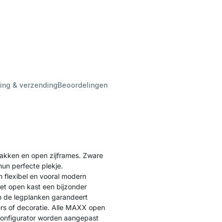
ing & verzending
Beoordelingen
akken en open zijframes. Zware
hun perfecte plekje.
 flexibel en vooral modern
t open kast een bijzonder
van de legplanken garandeert
ers of decoratie. Alle MAXX open
 configurator worden aangepast