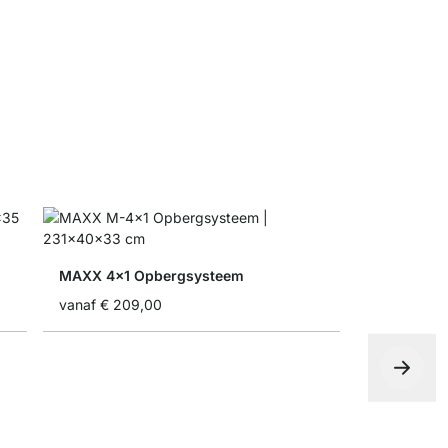
vanaf
€ 32
MAXX 4x1 Opbergsysteem
vanaf
€ 209,00