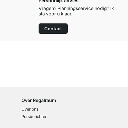
Persoonlijk advies
Vragen? Planningsservice nodig? Ik
sta voor u klaar.
Contact
100 dagen retourrecht
op alle standaardartikelen
Over Regalraum
Over ons
Persberichten