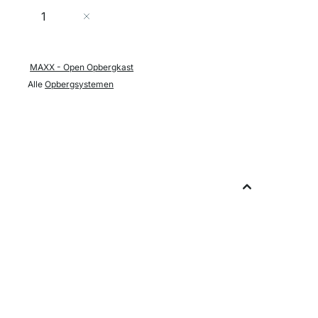
Aantal
In Winkelwagen
MAXX - Open Opbergkast
Alle
Opbergsystemen