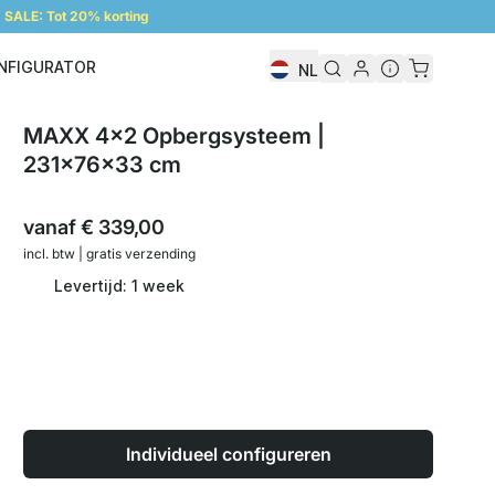
SALE: Tot 20% korting
NFIGURATOR
NL
Configurator
MAXX 4x2 Opbergsysteem |
231x76x33 cm
vanaf
€ 339,00
incl. btw | gratis verzending
Levertijd: 1 week
Individueel configureren