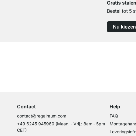
Gratis stale
Bestel tot 5 s
Nu kiezen
Top klantenservice
Professioneel advies van experts
Contact
Help
contact@regalraum.com
FAQ
+49 6245 945960
(Maan. ‑ Vrij.: 8am ‑ 5pm
Montagehand
CET)
Leveringsinf