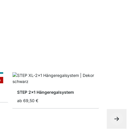
Faltbox
ab
4,90 €
7
ß
s
STEP 2x1 Hängeregalsystem
ab
69,50 €