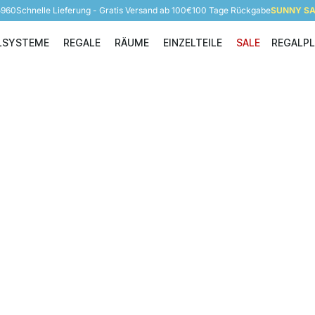
5960
Schnelle Lieferung - Gratis Versand ab 100€
100 Tage Rückgabe
SUNNY SAL
LSYSTEME
REGALE
RÄUME
EINZELTEILE
SALE
REGALP
Regalsysteme
Regale
Räume
Einzelteile