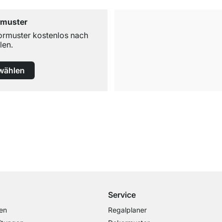
rmuster
ormuster kostenlos nach
len.
wählen
Kostenloser Versand
ab 100€ Bestellwert
Service
en
Regalplaner