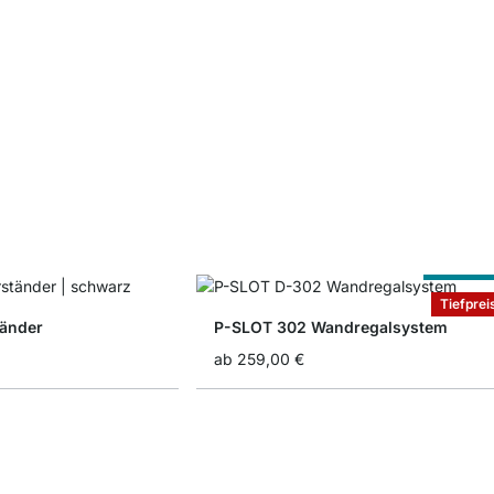
Nach Ma
Tiefprei
tänder
P-SLOT 302 Wandregalsystem
ab
259,00 €