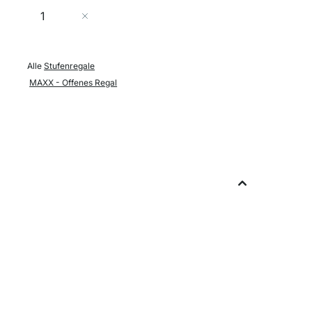
Menge
In den Warenkorb
Alle
Stufenregale
MAXX - Offenes Regal