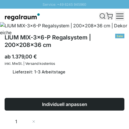
Service: +49 6245 945960
Direkt zum Inhalt
Schnelle Lieferung - Gratis Versand ab 100€
100 Tage Rückgabe
SUNNY SALE: Bis zu 20% Rabatt
LIUM MIX-3x6-P Regalsystem |
Sale
200x208x36 cm
ab
1.379,00 €
inkl. MwSt. | Versand kostenlos
Lieferzeit: 1-3 Arbeitstage
Individuell anpassen
Menge
In den Warenkorb