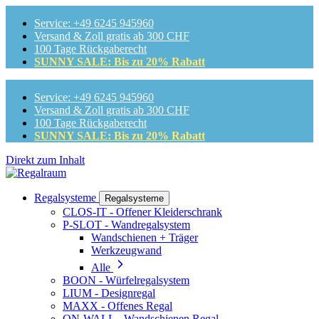
Service: +49 6245 945960
Versand & Zoll gratis ab 300 CHF
100 Tage Rückgaberecht
SUNNY SALE: Bis zu 20% Rabatt
Service: +49 6245 945960
Versand & Zoll gratis ab 300 CHF
100 Tage Rückgaberecht
SUNNY SALE: Bis zu 20% Rabatt
Direkt zum Inhalt
Regalsysteme
Regalsysteme
CLOS-IT - Offener Kleiderschrank
P-SLOT - Wandregalsystem
Wandschienen + Träger
Werkzeugwand
Alle
BOON - Würfelregalsystem
LIUM - Designregal
MAXX - Offenes Regal
ON-WALL - Wandschienen Regal