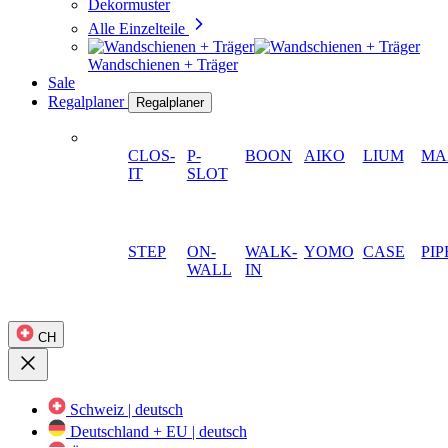
Dekormuster
Alle Einzelteile
Wandschienen + Träger
Sale
Regalplaner
Regalplaner
CLOS-
P-
BOON
AIKO
LIUM
MA
IT
SLOT
STEP
ON-
WALK-
YOMO
CASE
PIP
WALL
IN
CH
Schweiz | deutsch
Deutschland + EU | deutsch