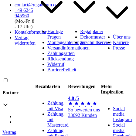
contact@regalraum.com
+49 6245
945960
(Mo.‑Fr. 8
‑ 17 Uhr)
Häufige
Regalplaner
Kontaktformular
Fragen
Dekormuster
Über uns
Vertrag
Montageanleitungen
Zuschnittservice
Karriere
widerrufen
Versandinformationen
Presse
Zahlungsarten
Rücksendung
Widerruf
Barrierefreiheit
Bezahlarten
Bewertungen
Mehr
Inspiration
Partner
4.8
/5
Zahlung
mit Visa
Social
So bewerten uns
Zahlung
media
33692 Kunden
Versand mit GLS
mit
Instagram
Versand mit Schenker
Mastercard
Social
Zahlung
media
Vertrag
mit Paypal
Facebook