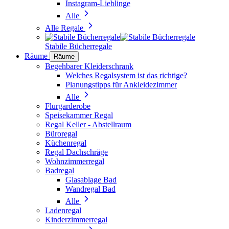
Instagram-Lieblinge
Alle
Alle Regale
Stabile Bücherregale
Räume
Räume
Begehbarer Kleiderschrank
Welches Regalsystem ist das richtige?
Planungstipps für Ankleidezimmer
Alle
Flurgarderobe
Speisekammer Regal
Regal Keller - Abstellraum
Büroregal
Küchenregal
Regal Dachschräge
Wohnzimmerregal
Badregal
Glasablage Bad
Wandregal Bad
Alle
Ladenregal
Kinderzimmerregal