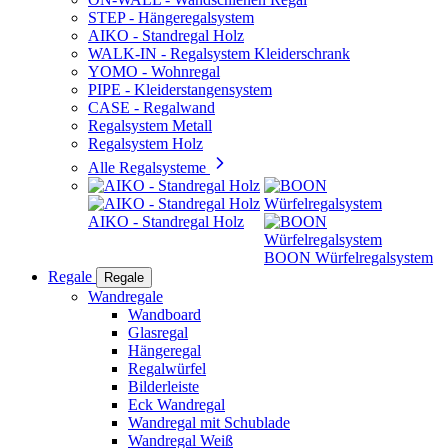
STEP - Hängeregalsystem
AIKO - Standregal Holz
WALK-IN - Regalsystem Kleiderschrank
YOMO - Wohnregal
PIPE - Kleiderstangensystem
CASE - Regalwand
Regalsystem Metall
Regalsystem Holz
Alle Regalsysteme
AIKO - Standregal Holz
BOON Würfelregalsystem
Regale
Regale
Wandregale
Wandboard
Glasregal
Hängeregal
Regalwürfel
Bilderleiste
Eck Wandregal
Wandregal mit Schublade
Wandregal Weiß