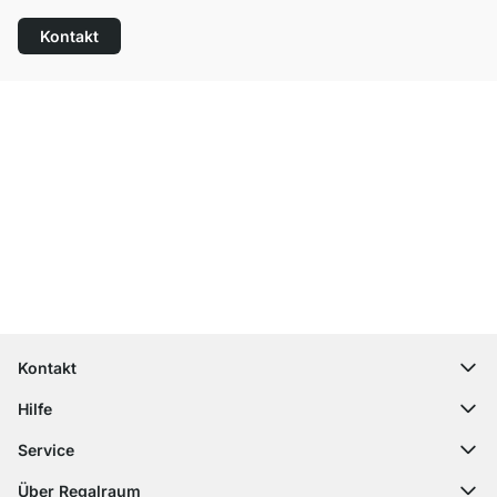
Kontakt
Top Kundenservice
Kostenloser Versand
100 Tage Rückgaberecht
Kontakt
contact@regalraum.com
Hilfe
+49 6245 945960
(Mo.‑Fr. 8 ‑ 17 Uhr)
Häufige Fragen
Service
Kontaktformular
Montageanleitungen
Regalplaner
Über Regalraum