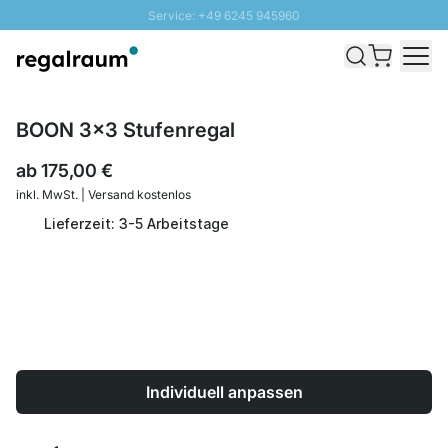
Service: +49 6245 945960
Direkt zum Inhalt
Schnelle Lieferung - Gratis Versand ab 100€
100 Tage Rückgabe
SUNNY SALE: Bis zu 20% Rabatt
BOON 3x3 Stufenregal
ab
175,00 €
inkl. MwSt. | Versand kostenlos
Lieferzeit: 3-5 Arbeitstage
Individuell anpassen
Menge