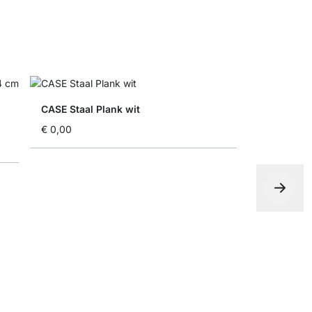
CASE Staal Plank wit
€ 0,00
Opbergdoo
vanaf
€ 9,