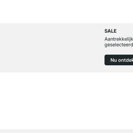
SALE
Aantrekkelij
geselecteerd
Nu ontde
Top klantenservice
Professioneel advies van experts