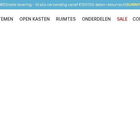
960
Snelle levering - Gratis verzending vanaf €100
100 daten retourrecht
SUNNY 
TEMEN
OPEN KASTEN
RUIMTES
ONDERDELEN
SALE
CO
Opbergsystemen
Open Kasten
Ruimtes
Onderdelen