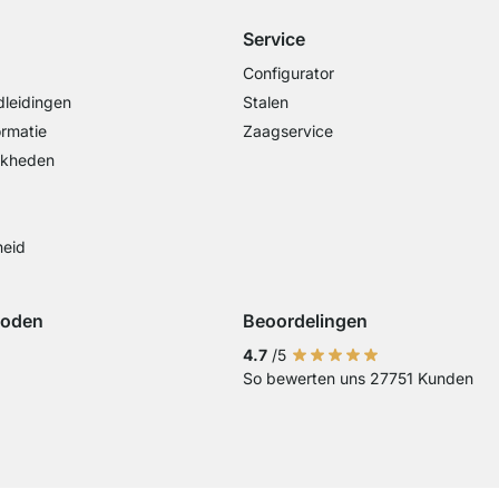
Service
Configurator
leidingen
Stalen
ormatie
Zaagservice
jkheden
heid
hoden
Beoordelingen
iDeal
ing met Visa
Betaling met Mastercard
Betaling met Paypal
Betaling met Klarna Sofort
4.7
/5
So bewerten uns 27751 Kunden
Overschrijving