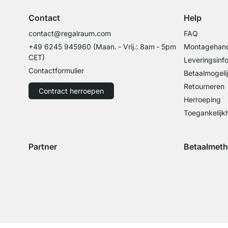
Contact
Help
contact@regalraum.com
FAQ
+49 6245 945960
(Maan. ‑ Vrij.: 8am ‑ 5pm
Montagehand
CET)
Leveringsinf
Contactformulier
Betaalmogeli
Retourneren
Contract herroepen
Herroeping
Toegankelijk
Partner
Betaalmet
Verzending met GLS
Verzending met Schenker
Betaling met 
Betal
Betaling met 