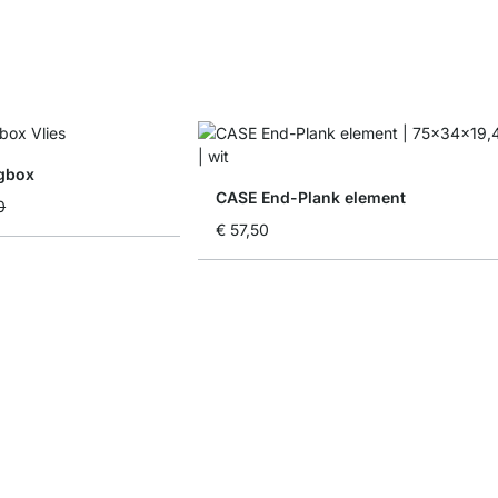
gbox
CASE End-Plank element
0
€ 57,50