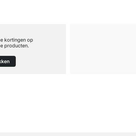
ke kortingen op
e producten.
kken
Gratis verzending
vanaf €100 bestelwaarde