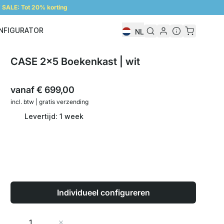
SALE: Tot 20% korting
NFIGURATOR
NL
Configurator
CASE 2x5 Boekenkast | wit
vanaf
€ 699,00
incl. btw | gratis verzending
Levertijd: 1 week
Individueel configureren
Aantal
In Winkelwagen