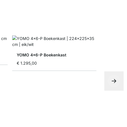
YOMO 4x6-P Boekenkast
€ 1.295,00
YOMO 6x5
vanaf
€ 1.