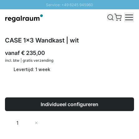
Service: +49 6245 945960
Naar inhoud overslaan
Snelle levering - Gratis verzending vanaf €100
100 daten retourrecht
SUNNY SALE: Tot 20% korting
CASE 1x3 Wandkast | wit
vanaf
€ 235,00
incl. btw | gratis verzending
Levertijd: 1 week
Individueel configureren
Aantal
In Winkelwagen