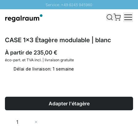
Service: +49 6245 945960
Aller au contenu
Livraison rapide - Livraison gratuite dès 100€
Retour 100 jours
PROMO SOLEIL: Jusqu'à 20% de remise
CASE 1x3 Étagère modulable | blanc
À partir de
235,00 €
éco-part. et
TVA incl. | livraison gratuite
Délai de livraison: 1 semaine
Adapter l'étagère
Quantité
Ajouter au panier