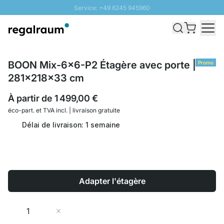
Service: +49 6245 945960
Aller au contenu
Livraison rapide - Livraison gratuite dès 100€
Retour 100 jours
PROMO SOLEIL: Jusqu'à 20% de remise
BOON Mix-6x6-P2 Étagère avec porte |
Promo
281x218x33 cm
À partir de
1 499,00 €
éco-part. et
TVA incl. | livraison gratuite
Délai de livraison: 1 semaine
Adapter l'étagère
Quantité
Ajouter au panier