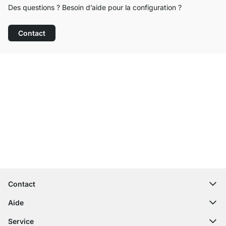
Des questions ? Besoin d’aide pour la configuration ?
Contact
Service clientèle compétent
Livraison gratuite
Droit de retour de 100 jours
Contact
contact@regalraum.com
Aide
+49 6245 945960
(Lun - Ven 8h ‑ 17h)
Questions fréquentes
Service
Formulaire de contact