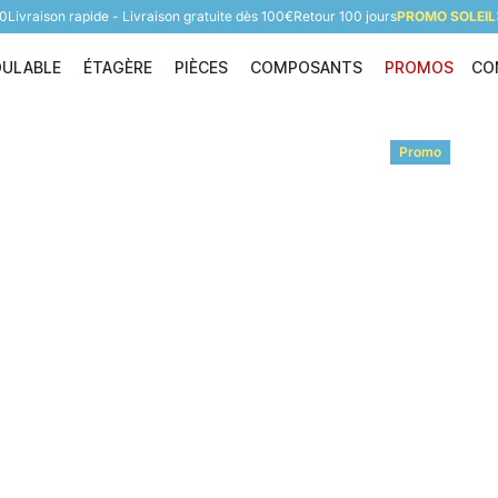
60
Livraison rapide - Livraison gratuite dès 100€
Retour 100 jours
PROMO SOLEIL:
DULABLE
ÉTAGÈRE
PIÈCES
COMPOSANTS
PROMOS
CO
Étagère modulable
Étagère
Pièces
Composants
Promo