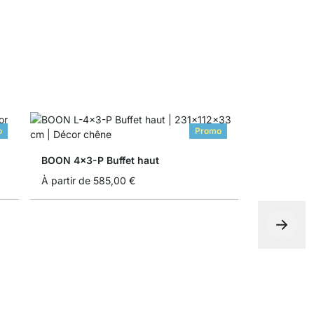
o
Promo
BOON 4x3-P Buffet haut
À partir de
585,00 €
MAXX 5x6 
À partir de