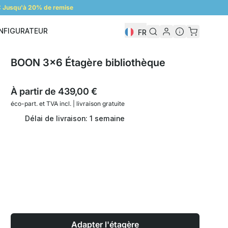
 Jusqu'à 20% de remise
NFIGURATEUR
FR
Configurateur
BOON 3x6 Étagère bibliothèque
À partir de
439,00 €
éco-part. et
TVA incl. | livraison gratuite
Délai de livraison: 1 semaine
Adapter l'étagère