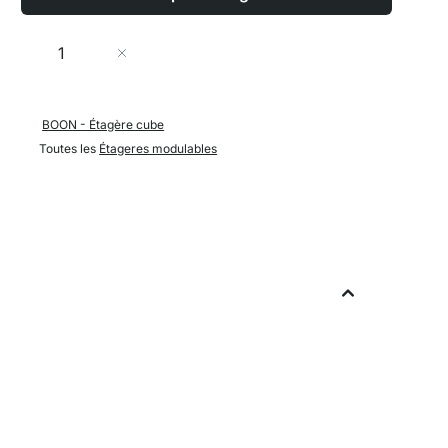
Quantité
Ajouter au panier
BOON - Étagère cube
Toutes les
Étageres modulables