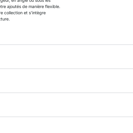
rgeur, en angle ou sous les
tre ajoutés de manière flexible.
 collection et s’intègre
cture.