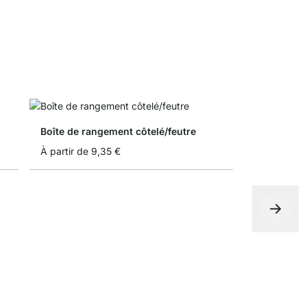
Boîte de rangement côtelé/feutre
À partir de
9,35 €
BOON Porte
À partir de