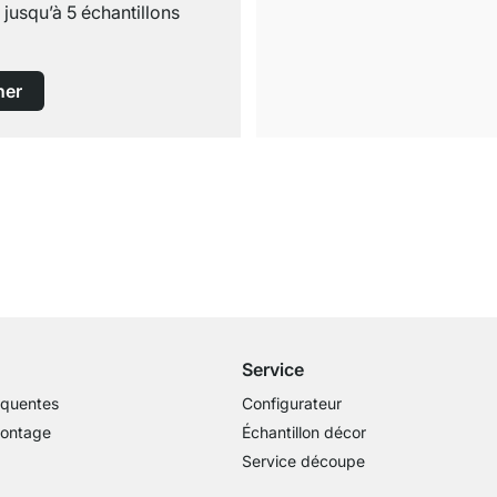
usqu’à 5 échantillons
ner
Livraison gratuite
dès 100€ (valeur commande)
Service
équentes
Configurateur
montage
Échantillon décor
Service découpe