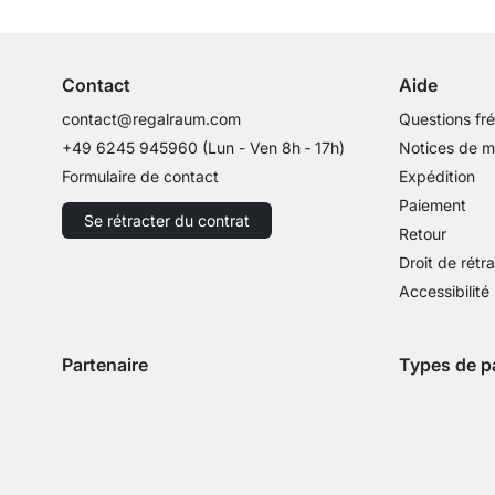
Conseils d'experts
Contact
Aide
contact@regalraum.com
Questions fr
+49 6245 945960
(Lun - Ven 8h ‑ 17h)
Notices de 
Formulaire de contact
Expédition
Paiement
Se rétracter du contrat
Retour
Droit de rétr
Accessibilité
Partenaire
Types de p
Expédition avec GLS
Expédition avec Schenker
Zahlung mit 
Paie
Paiement par