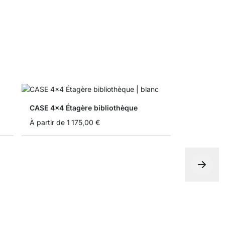
CASE 4x4 Étagère bibliothèque
À partir de
1 175,00 €
BOON 4x4-P
435,00 €