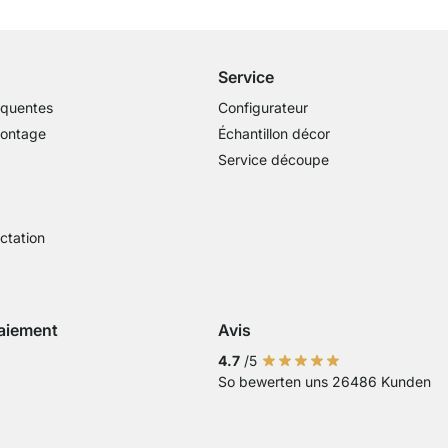
dès 100€ (valeur commande)
Service
équentes
Configurateur
montage
Échantillon décor
Service découpe
actation
aiement
Avis
Visa
ment avec Mastercard
Paiement par carte bancaire
Paiement avec Paypal
Paiement avec Klarna Sofort
4.7
/5
So bewerten uns 26486 Kunden
 virement bancaire