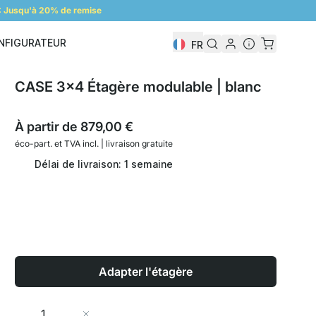
 Jusqu'à 20% de remise
NFIGURATEUR
FR
Configurateur
CASE 3x4 Étagère modulable | blanc
À partir de
879,00 €
éco-part. et
TVA incl. | livraison gratuite
Délai de livraison: 1 semaine
Adapter l'étagère
Quantité
Ajouter au panier