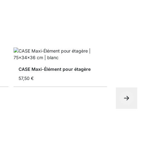
CASE Maxi-Élément pour étagère
57,50 €
CASE End-É
57,50 €