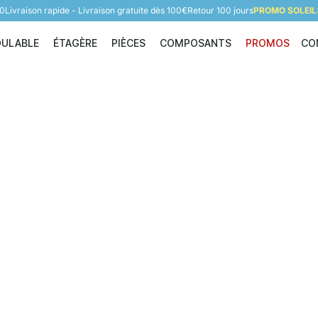
60
Livraison rapide - Livraison gratuite dès 100€
Retour 100 jours
PROMO SOLEIL:
DULABLE
ÉTAGÈRE
PIÈCES
COMPOSANTS
PROMOS
CO
Étagère modulable
Étagère
Pièces
Composants