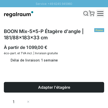
Service: +49 6245 945960
Aller au contenu
Livraison rapide - Livraison gratuite dès 100€
Retour 100 jours
PROMO SOLEIL: Jusqu'à 20% de remise
BOON Mix-5x5-P Étagère d'angle |
Promo
181/88x183x33 cm
À partir de
1 099,00 €
éco-part. et
TVA incl. | livraison gratuite
Délai de livraison: 1 semaine
Adapter l'étagère
Quantité
Ajouter au panier