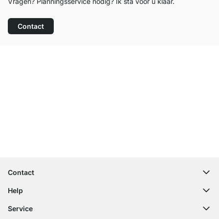
Vragen? Planningsservice nodig? Ik sta voor u klaar.
Contact
Top klantenservice
Gratis verzending
100 dagen retourrecht
Contact
contact@regalraum.com
Help
+49 6245 945960
(Maan. ‑ Vrij.: 8am ‑ 5pm CET)
FAQ
Service
Contactformulier
Montagehandleidingen