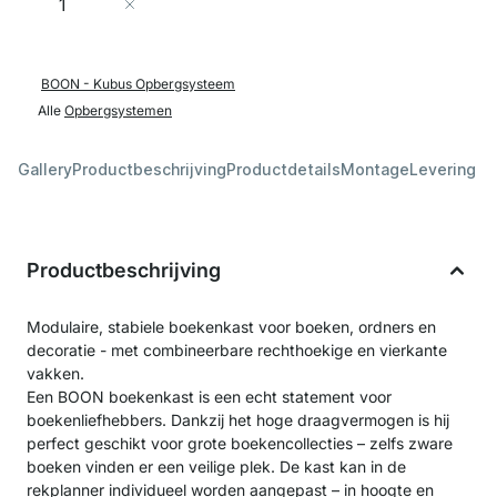
In Winkelwagen
BOON - Kubus Opbergsysteem
Alle
Opbergsystemen
Gallery
Productbeschrijving
Productdetails
Montage
Levering &
Productbeschrijving
Modulaire, stabiele boekenkast voor boeken, ordners en
decoratie - met combineerbare rechthoekige en vierkante
vakken.
Een BOON boekenkast is een echt statement voor
boekenliefhebbers. Dankzij het hoge draagvermogen is hij
perfect geschikt voor grote boekencollecties – zelfs zware
boeken vinden er een veilige plek. De kast kan in de
rekplanner individueel worden aangepast – in hoogte en