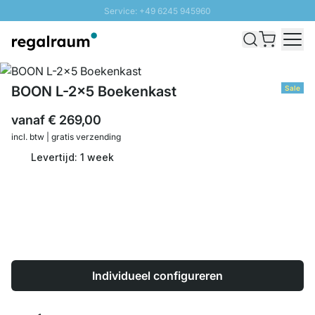
Service: +49 6245 945960
Naar inhoud overslaan
Snelle levering - Gratis verzending vanaf €100
100 daten retourrecht
SUNNY SALE: Tot 20% korting
BOON L-2x5 Boekenkast
Sale
vanaf
€ 269,00
incl. btw | gratis verzending
Levertijd: 1 week
Individueel configureren
Aantal