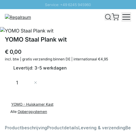
Service: +49 6245 945960
Naar inhoud overslaan
Snelle levering - Gratis verzending vanaf €100
100 daten retourrecht
SUNNY SALE: Tot 20% korting
YOMO Staal Plank wit
€ 0,00
incl. btw | gratis verzending binnen DE | internationaal €4,95
Levertijd: 3-5 werkdagen
Aantal
In Winkelwagen
YOMO - Huiskamer Kast
Alle
Opbergsystemen
Productbeschrijving
Productdetails
Levering & verzending
Beoo