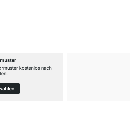
rmuster
ormuster kostenlos nach
len.
wählen