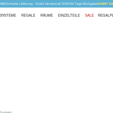
5960
Schnelle Lieferung - Gratis Versand ab 100€
100 Tage Rückgabe
SUNNY SAL
SYSTEME
REGALE
RÄUME
EINZELTEILE
SALE
REGALP
Regalsysteme
Regale
Räume
Einzelteile
rtungen