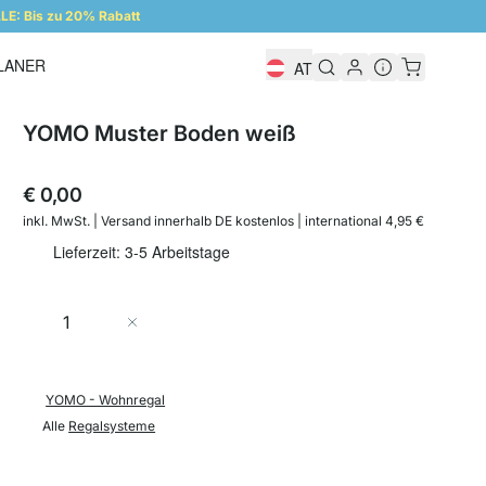
E: Bis zu 20% Rabatt
LANER
AT
Regalplaner
YOMO Muster Boden weiß
€ 0,00
inkl. MwSt. | Versand innerhalb DE kostenlos | international 4,95 €
Lieferzeit: 3-5 Arbeitstage
Menge
In den Warenkorb
YOMO - Wohnregal
Alle
Regalsysteme