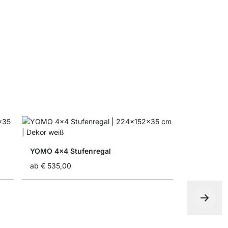
Faltbox
ab
€ 5,10
€ 
YOMO 4x4 Stufenregal
ab
€ 535,00