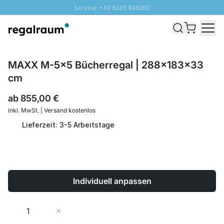
Service: +49 6245 945960
Direkt zum Inhalt
Schnelle Lieferung - Gratis Versand ab 100€
100 Tage Rückgabe
SUNNY SALE: Bis zu 20% Rabatt
MAXX M-5x5 Bücherregal | 288x183x33
cm
ab
855,00 €
inkl. MwSt. | Versand kostenlos
Lieferzeit: 3-5 Arbeitstage
Individuell anpassen
Menge
In den Warenkorb