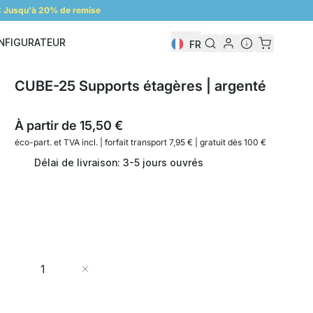
 Jusqu'à 20% de remise
NFIGURATEUR
FR
Configurateur
CUBE-25 Supports étagères | argenté
À partir de
15,50 €
éco-part. et
TVA incl. | forfait transport 7,95 € | gratuit dès 100 €
Délai de livraison: 3-5 jours ouvrés
Quantité
Ajouter au panier