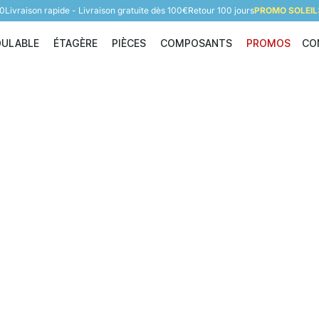
60
Livraison rapide - Livraison gratuite dès 100€
Retour 100 jours
PROMO SOLEIL:
DULABLE
ÉTAGÈRE
PIÈCES
COMPOSANTS
PROMOS
CO
Étagère modulable
Étagère
Pièces
Composants