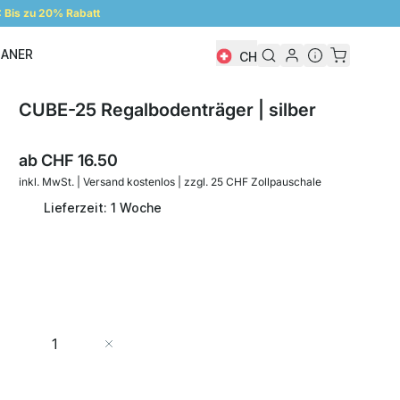
Bis zu 20% Rabatt
LANER
CH
Regalplaner
CUBE-25 Regalbodenträger | silber
ab
CHF 16.50
inkl. MwSt. | Versand kostenlos | zzgl. 25 CHF Zollpauschale
Lieferzeit: 1 Woche
Menge
In den Warenkorb