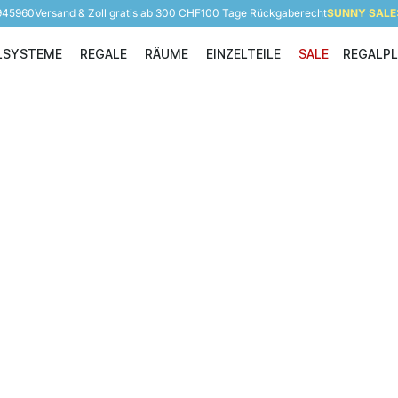
 945960
Versand & Zoll gratis ab 300 CHF
100 Tage Rückgaberecht
SUNNY SALE: 
LSYSTEME
REGALE
RÄUME
EINZELTEILE
SALE
REGALP
Regalsysteme
Regale
Räume
Einzelteile