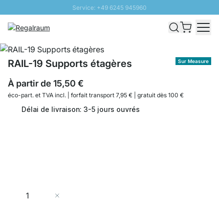
Service: +49 6245 945960
Aller au contenu
Livraison rapide - Livraison gratuite dès 100€
Retour 100 jours
PROMO SOLEIL: Jusqu'à 20% de remise
RAIL-19 Supports étagères
Sur Measure
À partir de
15,50 €
éco-part. et
TVA incl. | forfait transport 7,95 € | gratuit dès 100 €
Délai de livraison: 3-5 jours ouvrés
Quantité
Ajouter au panier