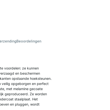
verzending
Beoordelingen
e voordelen: ze kunnen
 verzaagd en beschermen
ijkanten opstaande hoeksteunen.
 veilig opgeborgen en perfect
ste, met melamine gecoate
nrijk geproduceerd. Ze worden
dercoat staalplaat. Het
roeven en pluggen, wordt