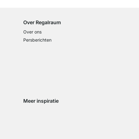
op alle standaardartikelen
Over Regalraum
Over ons
Persberichten
Meer inspiratie
Social media Instagram
Social media Facebook
Social media Pinterest
Social media Youtube