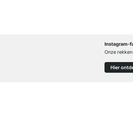
Instagram-f
Onze rekken b
Hier ontd
Top klantenservice