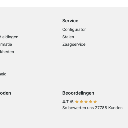
vanaf €100 bestelwaarde
Service
Configurator
leidingen
Stalen
ormatie
Zaagservice
jkheden
heid
hoden
Beoordelingen
iDeal
ing met Visa
Betaling met Mastercard
Betaling met Paypal
Betaling met Klarna Sofort
4.7
/5
So bewerten uns 27788 Kunden
Overschrijving