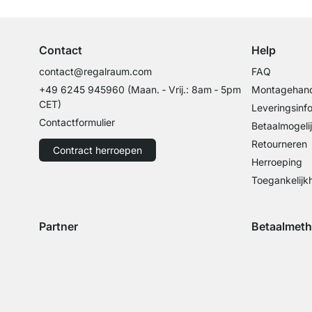
Professioneel advies van experts
Contact
Help
contact@regalraum.com
FAQ
+49 6245 945960
(Maan. ‑ Vrij.: 8am ‑ 5pm
Montagehand
CET)
Leveringsinf
Contactformulier
Betaalmogeli
Retourneren
Contract herroepen
Herroeping
Toegankelijk
Partner
Betaalmet
Verzending met GLS
Verzending met Schenker
Betaling met 
Betal
Betaling met 