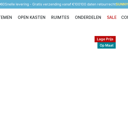
960
Snelle levering - Gratis verzending vanaf €100
100 daten retourrecht
SUNNY 
TEMEN
OPEN KASTEN
RUIMTES
ONDERDELEN
SALE
CO
Opbergsystemen
Open Kasten
Ruimtes
Onderdelen
Lage Prijs
Op Maat