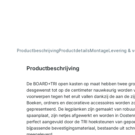
Productbeschrijving
Productdetails
Montage
Levering & 
Productbeschrijving
De BOARD+TRI open kasten op maat hebben twee grot
desgewenst tot op de centimeter nauwkeurig worden
voorwerpen tegen het eruit vallen dankzij de aan de z
Boeken, ordners en decoratieve accessoires worden zo
gepresenteerd. De legplanken zijn gemaakt van robuu
spaanplaat, zijn netjes afgewerkt en worden in Ooste
perfect aangevuld door de TRI hoeksteunen van gepoe
bijpassende bevestigingsmateriaal, bestaande uit sch
meegeleverd.