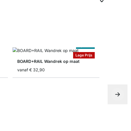
Op Maat
Lage Prijs
BOARD+RAIL Wandrek op maat
vanaf
€ 32,90
SUMO+BEL
vanaf
€ 54