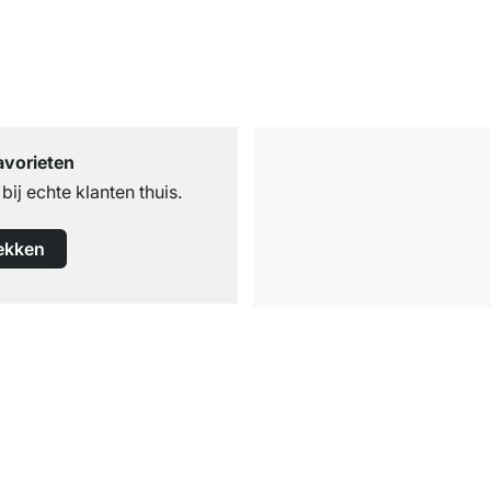
avorieten
ij echte klanten thuis.
ekken
Gratis verzending