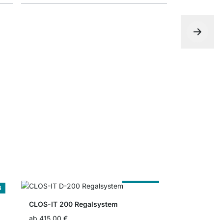
CLOS-IT D
ab
57,50 €
Nach Maß
ß
CLOS-IT 200 Regalsystem
ab
415,00 €