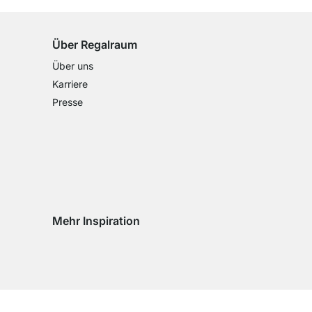
Über Regalraum
Über uns
Karriere
Presse
Mehr Inspiration
Social media Instagram
Social media Facebook
Social media Pinterest
Social media Youtube
eln
chseln
d wechseln