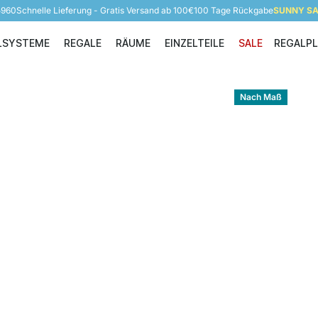
5960
Schnelle Lieferung - Gratis Versand ab 100€
100 Tage Rückgabe
SUNNY SAL
LSYSTEME
REGALE
RÄUME
EINZELTEILE
SALE
REGALP
Regalsysteme
Regale
Räume
Einzelteile
Nach Maß