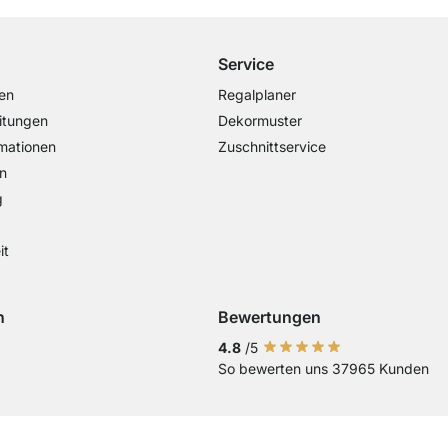
Service
en
Regalplaner
itungen
Dekormuster
mationen
Zuschnittservice
n
g
it
n
Bewertungen
Visa
ng mit Mastercard
Zahlung mit Paypal
Zahlung mit Sofort Kasse
Zahlung mit Vorkasse
4.8
/5
So bewerten uns 37965 Kunden
Aktuelles Lieferland
Lieferland wechseln
Lieferland wechseln
Lieferland wechseln
Lieferland wechseln
Lieferland wechseln
Lieferland wechseln
Lieferland wechs
Lieferland we
Lieferlan
Lieferländer