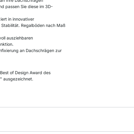
e an Ihre Dachschrägen
nd passen Sie diese im 3D-
ert in innovativer
 Stabilität. Regalböden nach Maß
voll ausziehbaren
nktion.
nfixierung an Dachschrägen zur
Best of Design Award des
" ausgezeichnet.