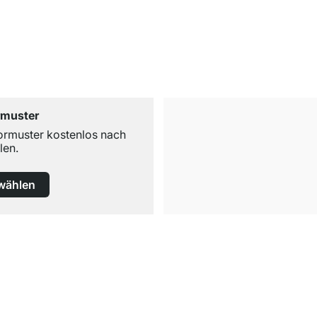
rmuster
ormuster kostenlos nach
len.
wählen
Kostenloser Versand
ab 100€ Bestellwert