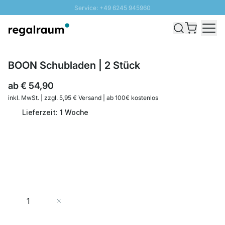
Service: +49 6245 945960
Direkt zum Inhalt
Schnelle Lieferung - Gratis Versand ab 100€
100 Tage Rückgabe
SUNNY SALE: Bis zu 20% Rabatt
BOON Schubladen | 2 Stück
ab
€ 54,90
inkl. MwSt. | zzgl. 5,95 € Versand | ab 100€ kostenlos
Lieferzeit: 1 Woche
Menge
In den Warenkorb