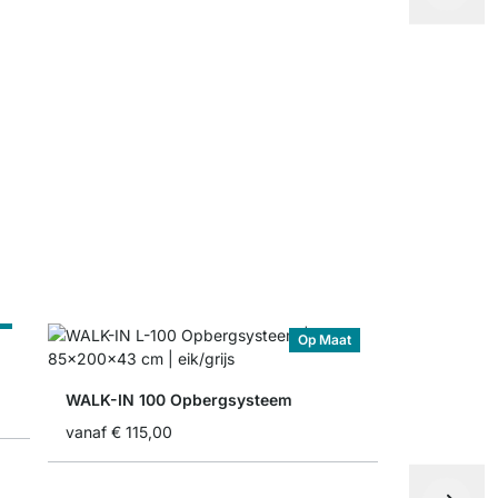
WALK-IN W
vanaf
€ 5,
t
Op Maat
WALK-IN 100 Opbergsysteem
vanaf
€ 115,00