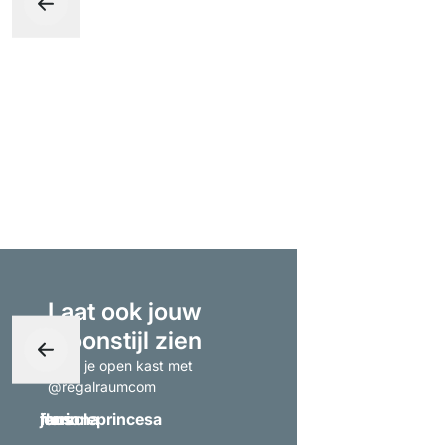
Laat ook jouw
woonstijl zien
- tag je open kast met
@regalraumcom