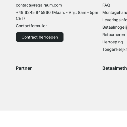
contact@regalraum.com
FAQ
+49 6245 945960
(Maan. ‑ Vrij.: 8am ‑ 5pm
Montagehand
CET)
Leveringsinf
Contactformulier
Betaalmogeli
Retourneren
Contract herroepen
Herroeping
Toegankelijk
Partner
Betaalmet
Verzending met GLS
Verzending met Schenker
Betaling met 
Betal
Betaling met 