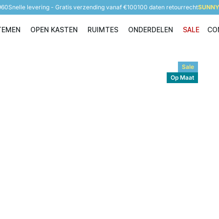
960
Snelle levering - Gratis verzending vanaf €100
100 daten retourrecht
SUNNY 
TEMEN
OPEN KASTEN
RUIMTES
ONDERDELEN
SALE
CO
Opbergsystemen
Open Kasten
Ruimtes
Onderdelen
Sale
Op Maat