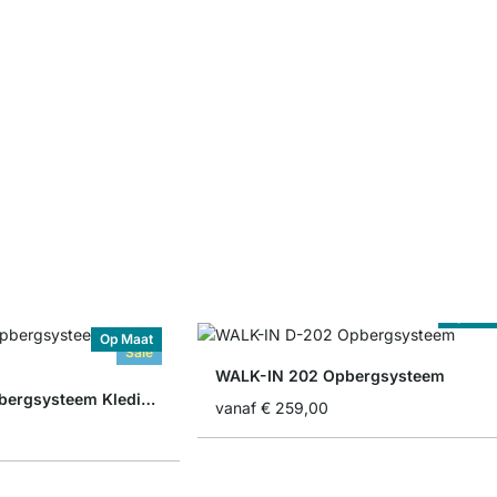
Op Maa
Op Maat
Sale
WALK-IN 202 Opbergsysteem
WALK-IN 303 Opbergsysteem Kledingkast
vanaf
€ 259,00