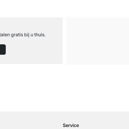
n
talen gratis bij u thuis.
Gratis verzending
vanaf €100 bestelwaarde
Service