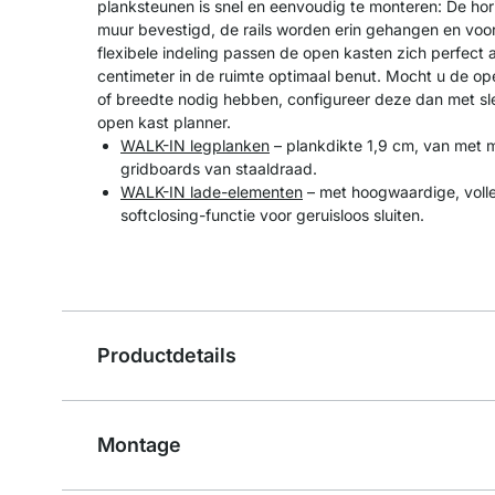
planksteunen is snel en eenvoudig te monteren: De ho
muur bevestigd, de rails worden erin gehangen en voor
flexibele indeling passen de open kasten zich perfect
centimeter in de ruimte optimaal benut. Mocht u de op
of breedte nodig hebben, configureer deze dan met sle
open kast planner.
WALK-IN legplanken
– plankdikte 1,9 cm, van met 
gridboards van staaldraad.
WALK-IN lade-elementen
– met hoogwaardige, volle
softclosing-functie voor geruisloos sluiten.
Productdetails
Montage