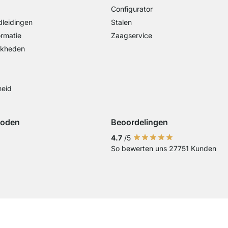
Configurator
leidingen
Stalen
ormatie
Zaagservice
jkheden
heid
hoden
Beoordelingen
iDeal
ing met Visa
Betaling met Mastercard
Betaling met Paypal
Betaling met Klarna Sofort
4.7
/5
So bewerten uns 27751 Kunden
Overschrijving
Current country
Leveringsland wijzigen
Leveringsland wijzigen
Leveringsland wijzigen
Leveringsland wijzigen
Leveringsland wijzige
Leveringsland wij
Leveringslan
Leverings
Lever
Landen van levering