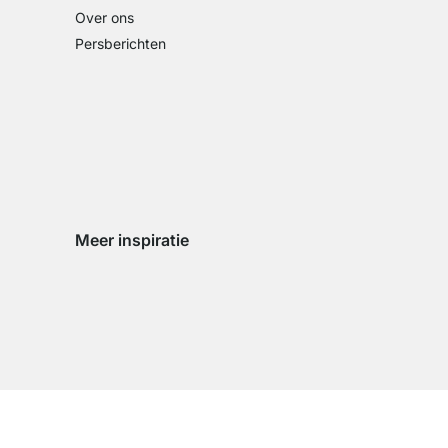
Over ons
Persberichten
Meer inspiratie
Social media Instagram
Social media Facebook
Social media Pinterest
Social media Youtube
n
zigen
d wijzigen
land wijzigen
ingsland wijzigen