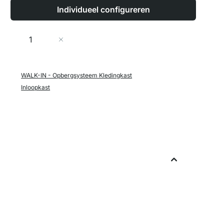
Individueel configureren
Aantal
In Winkelwagen
WALK-IN - Opbergsysteem Kledingkast
Inloopkast