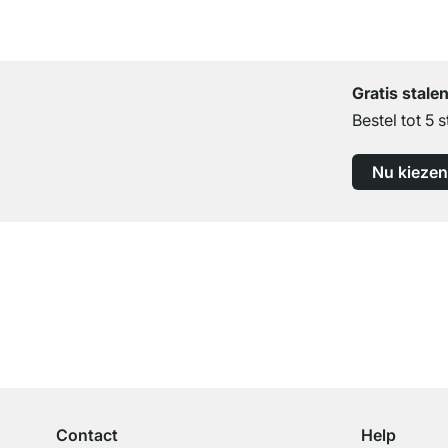
Gratis stale
Bestel tot 5 s
Nu kiezen
Top klantenservice
Professioneel advies van experts
Contact
Help