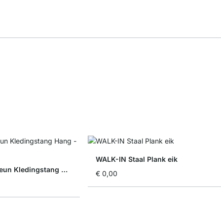
WALK-IN Staal Plank eik
WALK-IN Planksteun Kledingstang Hang - 2 stuks
€ 0,00