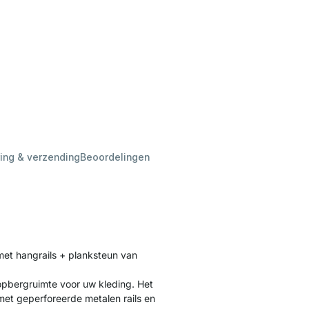
ing & verzending
Beoordelingen
et hangrails + planksteun van
 opbergruimte voor uw kleding. Het
et geperforeerde metalen rails en