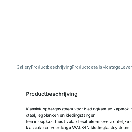
Gallery
Productbeschrijving
Productdetails
Montage
Lever
Productbeschrijving
Klassiek opbergsysteem voor kledingkast en kapstok m
staal, legplanken en kledingstangen.
Een inloopkast biedt volop flexibele en overzichtelijke
klassieke en voordelige WALK-IN kledingkastsysteem m