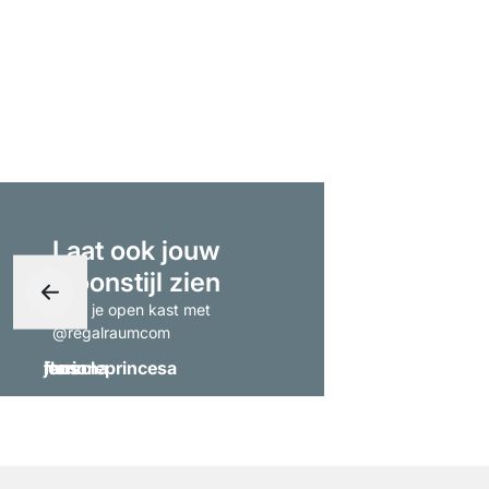
Laat ook jouw
woonstijl zien
- tag je open kast met
@regalraumcom