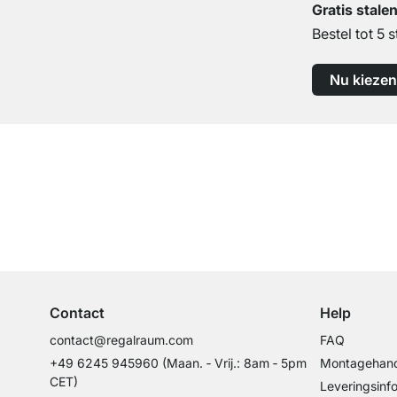
Gratis stale
Bestel tot 5 s
Nu kiezen
Top klantenservice
Professioneel advies van experts
Contact
Help
contact@regalraum.com
FAQ
+49 6245 945960
(Maan. ‑ Vrij.: 8am ‑ 5pm
Montagehand
CET)
Leveringsinf