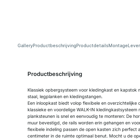
Gallery
Productbeschrijving
Productdetails
Montage
Lever
Productbeschrijving
Klassiek opbergsysteem voor kledingkast en kapstok m
staal, legplanken en kledingstangen.
Een inloopkast biedt volop flexibele en overzichtelijke
klassieke en voordelige WALK-IN kledingkastsysteem m
planksteunen is snel en eenvoudig te monteren: De ho
muur bevestigd, de rails worden erin gehangen en voor
flexibele indeling passen de open kasten zich perfect
centimeter in de ruimte optimaal benut. Mocht u de op