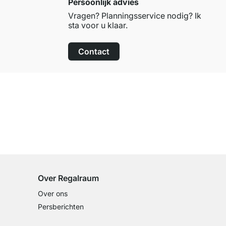
Persoonlijk advies
Vragen? Planningsservice nodig? Ik
sta voor u klaar.
Contact
100 dagen retourrecht
op alle standaardartikelen
Over Regalraum
Over ons
Persberichten