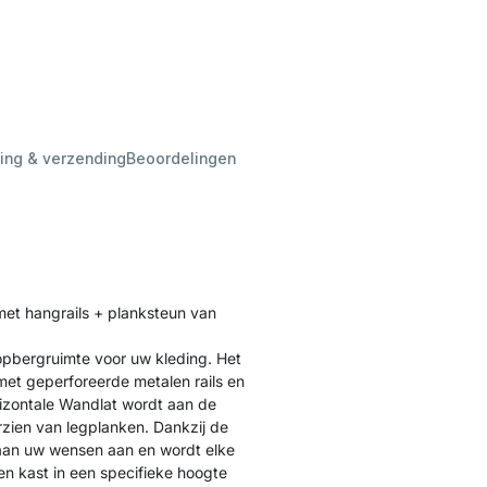
ing & verzending
Beoordelingen
et hangrails + planksteun van
 opbergruimte voor uw kleding. Het
et geperforeerde metalen rails en
rizontale Wandlat wordt aan de
zien van legplanken. Dankzij de
 aan uw wensen aan en wordt elke
en kast in een specifieke hoogte