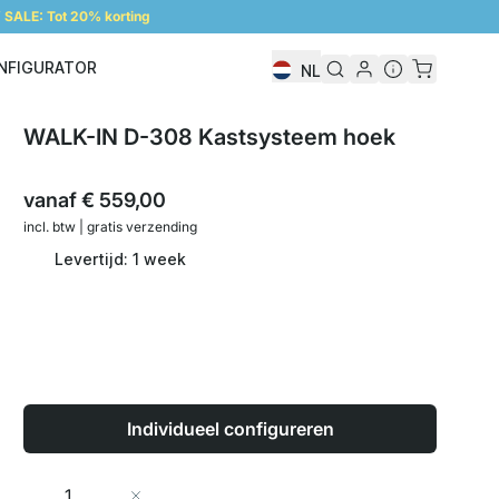
SALE: Tot 20% korting
NFIGURATOR
NL
Configurator
WALK-IN D-308 Kastsysteem hoek
vanaf
€ 559,00
incl. btw | gratis verzending
Levertijd: 1 week
Individueel configureren
Aantal
In Winkelwagen