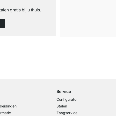
n
talen gratis bij u thuis.
Gratis verzending
vanaf €100 bestelwaarde
Service
Configurator
leidingen
Stalen
ormatie
Zaagservice