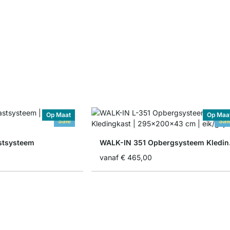
Op Maat
Op Maa
Sale
Sal
stsysteem
WALK-
vanaf
€ 465,00