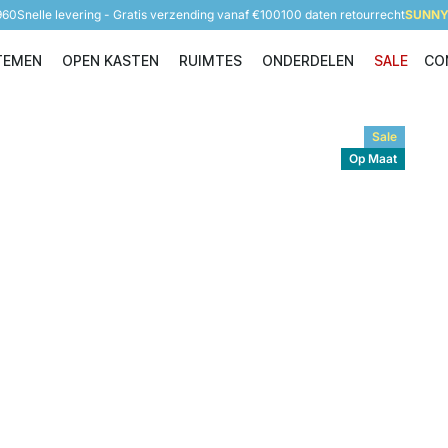
960
Snelle levering - Gratis verzending vanaf €100
100 daten retourrecht
SUNNY 
TEMEN
OPEN KASTEN
RUIMTES
ONDERDELEN
SALE
CO
Opbergsystemen
Open Kasten
Ruimtes
Onderdelen
Sale
Op Maat