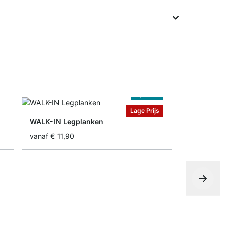
Op Maat
Lage Prijs
WALK-IN Legplanken
vanaf
€ 11,90
WALK-IN H