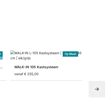
vanaf
€ 7,6
t
Op Maat
e
IN 351 Opbergsysteem Kledingkast
WALK-IN 105 Kastsysteem
vanaf
€ 255,00