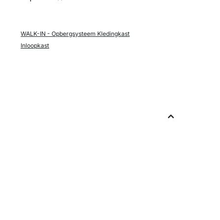
WALK-IN - Opbergsysteem Kledingkast
Inloopkast