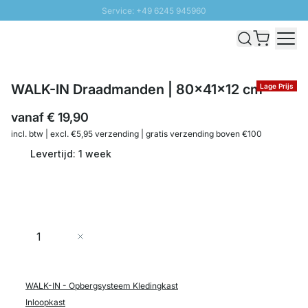
Service: +49 6245 945960
Naar inhoud overslaan
Snelle levering - Gratis verzending vanaf €100
100 daten retourrecht
SUNNY SALE: Tot 20% korting
WALK-IN Draadmanden | 80x41x12 cm
Lage Prijs
vanaf
€ 19,90
incl. btw | excl. €5,95 verzending | gratis verzending boven €100
Levertijd: 1 week
Aantal
In Winkelwagen
WALK-IN - Opbergsysteem Kledingkast
Inloopkast