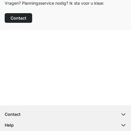
Vragen? Planningsservice nodig? Ik sta voor u klaar.
Contact
Top klantenservice
Gratis verzending
100 dagen retourrecht
Contact
contact@regalraum.com
Help
+49 6245 945960
(Maan. ‑ Vrij.: 8am ‑ 5pm CET)