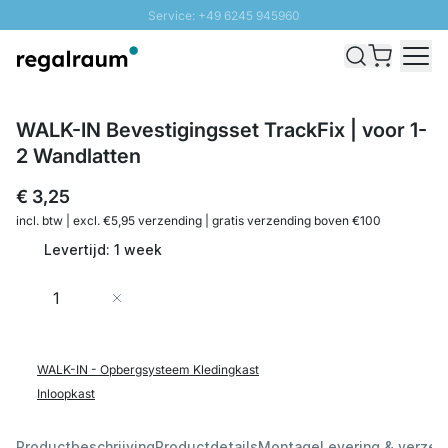
Service: +49 6245 945960
Naar inhoud overslaan
Snelle levering - Gratis verzending vanaf €100
100 daten retourrecht
SUNNY SALE: Tot 20% korting
WALK-IN Bevestigingsset TrackFix | voor 1-
2 Wandlatten
€ 3,25
incl. btw | excl. €5,95 verzending | gratis verzending boven €100
Levertijd: 1 week
Aantal
In Winkelwagen
WALK-IN - Opbergsysteem Kledingkast
Inloopkast
Productbeschrijving
Productdetails
Montage
Levering & verzen