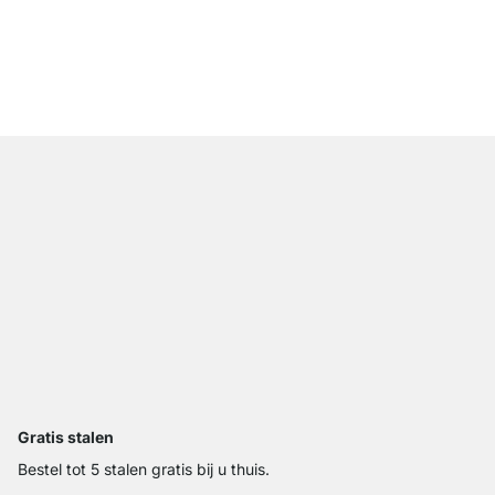
WALK-IN 303 Opbergs
vanaf
€ 309,00
Gratis stalen
Bestel tot 5 stalen gratis bij u thuis.