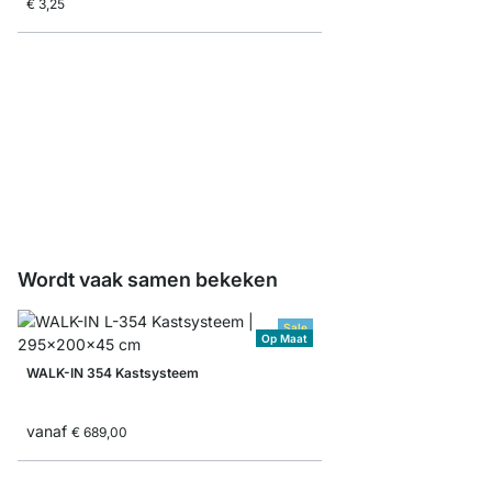
€ 3,25
WALK-IN Hangrails
vanaf
€ 7,65
Wordt vaak samen bekeken
Sale
Op Maat
WALK-IN 354 Kastsysteem
vanaf
€ 689,00