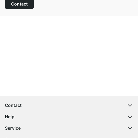
Contact
Top klantenservice
Gratis verzending
100 dagen retourrecht
Contact
contact@regalraum.com
Help
+49 6245 945960
(Maan. ‑ Vrij.: 8am ‑ 5pm CET)
FAQ
Service
Contactformulier
Montagehandleidingen
Configurator