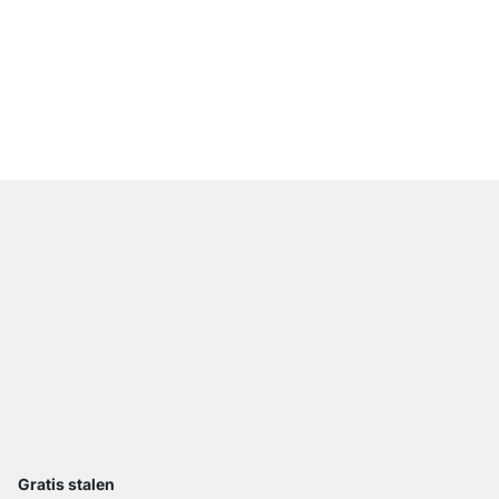
WALK-IN 303 Opbergs
vanaf
€ 309,00
Gratis stalen