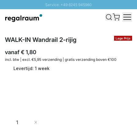
Service: +49 6245 945960
Naar inhoud overslaan
Snelle levering - Gratis verzending vanaf €100
100 daten retourrecht
SUNNY SALE: Tot 20% korting
WALK-IN Wandrail 2-rijig
Lage Prijs
vanaf
€ 1,80
incl. btw | excl. €5,95 verzending | gratis verzending boven €100
Levertijd: 1 week
Aantal
In Winkelwagen