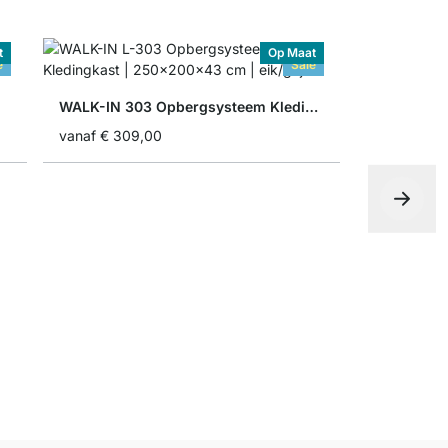
t
Op Maat
e
Sale
WALK-IN 303 Opbergsysteem Kledingkast
vanaf
€ 309,00
vanaf
€ 30