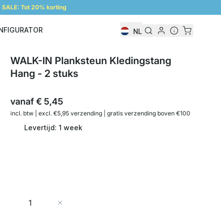
SALE: Tot 20% korting
NFIGURATOR
NL
Configurator
WALK-IN Planksteun Kledingstang
Hang - 2 stuks
vanaf
€ 5,45
incl. btw | excl. €5,95 verzending | gratis verzending boven €100
Levertijd: 1 week
Aantal
In Winkelwagen