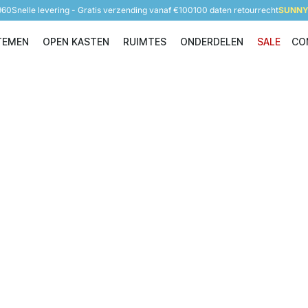
960
Snelle levering - Gratis verzending vanaf €100
100 daten retourrecht
SUNNY 
TEMEN
OPEN KASTEN
RUIMTES
ONDERDELEN
SALE
CO
Opbergsystemen
Open Kasten
Ruimtes
Onderdelen