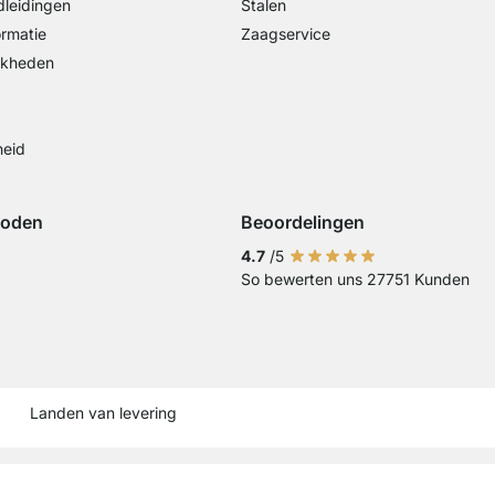
leidingen
Stalen
ormatie
Zaagservice
jkheden
heid
hoden
Beoordelingen
iDeal
ing met Visa
Betaling met Mastercard
Betaling met Paypal
Betaling met Klarna Sofort
4.7
/5
So bewerten uns 27751 Kunden
Overschrijving
Current country
Leveringsland wijzigen
Leveringsland wijzigen
Leveringsland wijzigen
Leveringsland wijzigen
Leveringsland wijzige
Leveringsland wij
Leveringslan
Leverings
Lever
Landen van levering
Impres