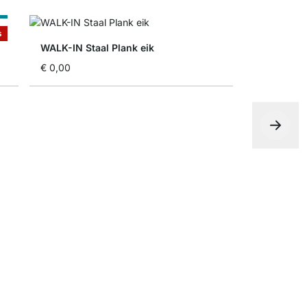
t
s
WALK-IN Staal Plank eik
€ 0,00
WALK-IN L
vanaf
€ 11,