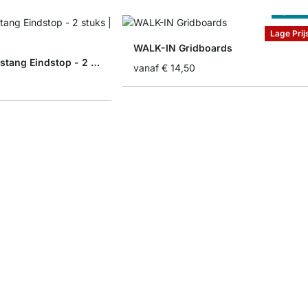
Op Maa
Lage Prij
WALK-IN Gridboards
WALK-IN Kledingstang Eindstop - 2 stuks
vanaf
€ 14,50