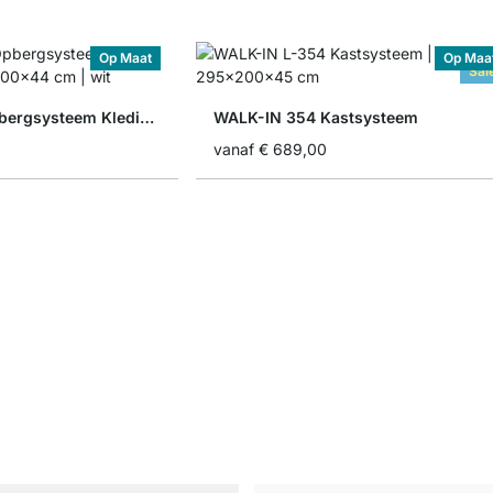
Op Maat
Op Maa
Sal
WALK-IN 402 Opbergsysteem Kledingkast
WALK-IN 354 Kastsysteem
vanaf
€ 689,00