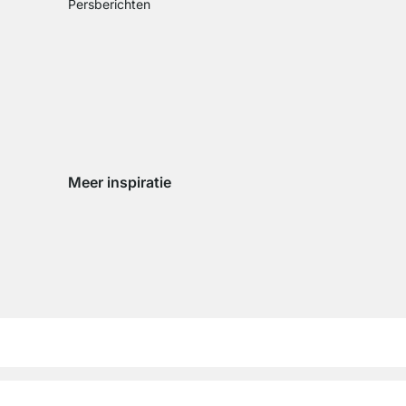
Persberichten
Meer inspiratie
Social media Instagram
Social media Facebook
Social media Pinterest
Social media Youtube
n
zigen
d wijzigen
land wijzigen
ingsland wijzigen
­sum
Algemene voor­waarden
Privacy­beleid
Cookie Instel­lingen