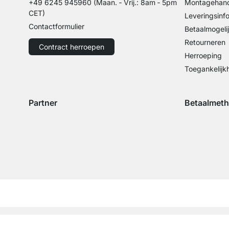
+49 6245 945960
(Maan. ‑ Vrij.: 8am ‑ 5pm
Montagehand
CET)
Leveringsinf
Contactformulier
Betaalmogeli
Retourneren
Contract herroepen
Herroeping
Toegankelijk
Partner
Betaalmet
Verzending met GLS
Verzending met Schenker
Betaling met 
Betal
Betaling met 
©REGALRAUM 2026