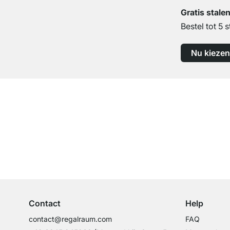
Gratis stale
Bestel tot 5 s
Nu kiezen
Top klantenservice
Professioneel advies van experts
Contact
Help
contact@regalraum.com
FAQ