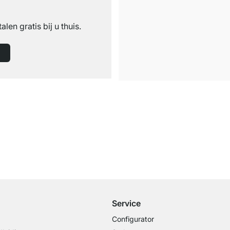
n
talen gratis bij u thuis.
Gratis verzending
vanaf €100 bestelwaarde
Service
Configurator