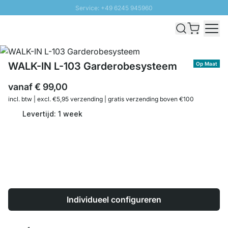
Service: +49 6245 945960
Naar inhoud overslaan
Snelle levering - Gratis verzending vanaf €100
100 daten retourrecht
SUNNY SALE: Tot 20% korting
WALK-IN L-103 Garderobesysteem
Op Maat
vanaf
€ 99,00
incl. btw | excl. €5,95 verzending | gratis verzending boven €100
Levertijd: 1 week
Individueel configureren
Aantal