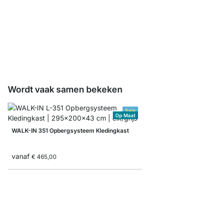
WALK-IN Planksteun D
vanaf
€ 2,40
Wordt vaak samen bekeken
Sale
Op Maat
WALK-IN 351 Opbergsysteem Kledingkast
vanaf
€ 465,00
WALK-IN 101 Opbergs