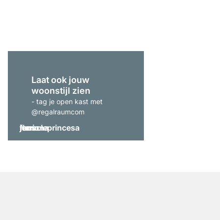
vanaf
€ 159,00
Laat ook jouw
woonstijl zien
- tag je open kast met
@regalraumcom