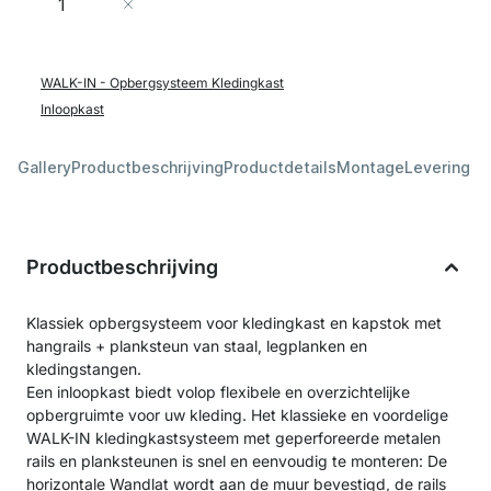
In Winkelwagen
WALK-IN - Opbergsysteem Kledingkast
Inloopkast
Gallery
Productbeschrijving
Productdetails
Montage
Levering &
Productbeschrijving
Klassiek opbergsysteem voor kledingkast en kapstok met
hangrails + planksteun van staal, legplanken en
kledingstangen.
Een inloopkast biedt volop flexibele en overzichtelijke
opbergruimte voor uw kleding. Het klassieke en voordelige
WALK-IN kledingkastsysteem met geperforeerde metalen
rails en planksteunen is snel en eenvoudig te monteren: De
horizontale Wandlat wordt aan de muur bevestigd, de rails