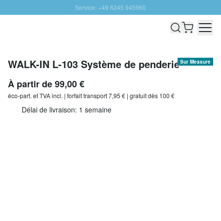
Service: +49 6245 945960
Aller au contenu
Livraison rapide - Livraison gratuite dès 100€
Retour 100 jours
PROMO SOLEIL: Jusqu'à 20% de remise
WALK-IN L-103 Système de penderie
Sur Measure
À partir de
99,00 €
éco-part. et
TVA incl. | forfait transport 7,95 € | gratuit dès 100 €
Délai de livraison: 1 semaine
Adapter l'étagère
Quantité