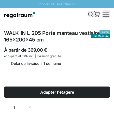
Service: +49 6245 945960
Aller au contenu
Livraison rapide - Livraison gratuite dès 100€
Retour 100 jours
PROMO SOLEIL: Jusqu'à 20% de remise
WALK-IN L-205 Porte manteau vestiaire |
Promo
Sur Measure
165x200x45 cm
À partir de
369,00 €
éco-part. et
TVA incl. | livraison gratuite
Délai de livraison: 1 semaine
Adapter l'étagère
Quantité
Ajouter au panier