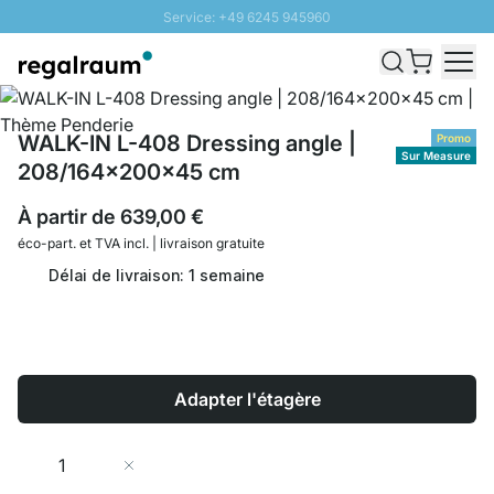
Service: +49 6245 945960
Aller au contenu
Livraison rapide - Livraison gratuite dès 100€
Retour 100 jours
PROMO SOLEIL: Jusqu'à 20% de remise
WALK-IN L-408 Dressing angle |
Promo
Sur Measure
208/164x200x45 cm
À partir de
639,00 €
éco-part. et
TVA incl. | livraison gratuite
Délai de livraison: 1 semaine
Adapter l'étagère
Quantité
Ajouter au panier