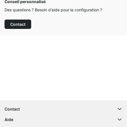
Conseil personnalisé
Des questions ? Besoin d’aide pour la configuration ?
Contact
Service clientèle compétent
Livraison gratuite
Droit de retour de 100 jours
Contact
contact@regalraum.com
Aide
+49 6245 945960
(Lun - Ven 8h ‑ 17h)