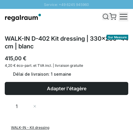
Service: +49 6245 945960
Aller au contenu
Livraison rapide - Livraison gratuite dès 100€
Retour 100 jours
PROMO SOLEIL: Jusqu'à 20% de remise
WALK-IN D-402 Kit dressing | 330x200x44
Sur Measure
cm | blanc
415,00 €
4,20 € éco-part. et
TVA incl. | livraison gratuite
Délai de livraison: 1 semaine
Adapter l'étagère
Quantité
Ajouter au panier
WALK-IN - Kit dressing