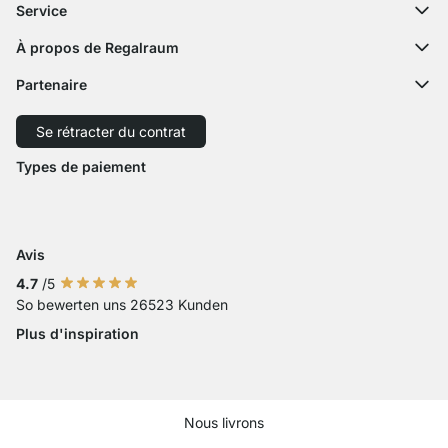
Questions fréquentes
Service
Formulaire de contact
Notices de montage
Configurateur
À propos de Regalraum
Expédition
Échantillon décor
L'équipe
Paiement
Partenaire
Service découpe
Revue de presse
Retour
Expédition avec GLS
Expédition avec Schenker
Se rétracter du contrat
Droit de rétractation
Accessibilité
Types de paiement
Zahlung mit Visa
Paiement avec Mastercard
Paiement par carte bancaire
Paiement avec Paypal
Paiement avec Klarna Sofort
Paiement par virement ba
Avis
4.7
/5
So bewerten uns 26523 Kunden
Plus d'inspiration
Nous livrons