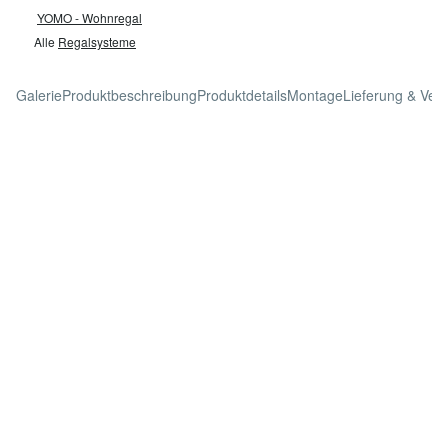
YOMO - Wohnregal
Alle
Regalsysteme
Galerie
Produktbeschreibung
Produktdetails
Montage
Lieferung & Ver
Produktbeschreibung
Hochwertiges modulares Regalsystem für Bücher, Ordner und
Accessoires in modernem Weiß / Eiche Mix, individuell mit
Türen und Rückwänden erweiterbar.
Aus nur wenigen Grundelementen entstehen Regale, die
beliebig verändert und endlos in die Höhe und Breite gebaut
werden können. Individuelle Akzente lassen sich mit farbigen
Rückwänden und Türen setzen. Zur Gewährleistung der
Stabilität ist pro Fachhöhe eine Rückwand erforderlich. Das
Regalsystem YOMO passt sich jedem Raum an und kann als
Bücherregal, Sideboard, Büroregal oder Raumteiler verwendet
werden. Damit das Regalsystem all Ihre individuellen