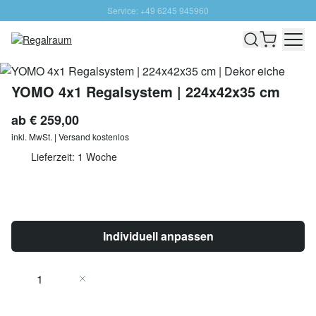
Service: +49 6245 945960
Direkt zum Inhalt
Schnelle Lieferung - Gratis Versand ab 100€
100 Tage Rückgabe
SUNNY SALE: Bis zu 20% Rabatt
YOMO 4x1 Regalsystem | 224x42x35 cm
ab
€ 259,00
inkl. MwSt. | Versand kostenlos
Lieferzeit: 1 Woche
Individuell anpassen
Menge
In den Warenkorb