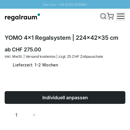
Service: +49 6245 945960
Direkt zum Inhalt
Versand & Zoll gratis ab 300 CHF
100 Tage Rückgaberecht
SUNNY SALE: Bis zu 20% Rabatt
YOMO 4x1 Regalsystem | 224x42x35 cm
ab
CHF 275.00
inkl. MwSt. | Versand kostenlos | zzgl. 25 CHF Zollpauschale
Lieferzeit: 1-2 Wochen
Individuell anpassen
Menge
In den Warenkorb