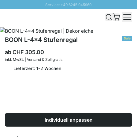
Service: +49 6245 945960
Direkt zum Inhalt
Versand & Zoll gratis ab 300 CHF
100 Tage Rückgaberecht
SUNNY SALE: Bis zu 20% Rabatt
BOON L-4x4 Stufenregal
Sale
ab
CHF 305.00
inkl. MwSt. | Versand & Zoll gratis
Lieferzeit: 1-2 Wochen
Individuell anpassen
Menge