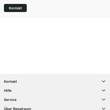
Kontakt
Top Kundenservice
Versand & Zoll gratis ab 300 CHF
100 Tage Rückgaberecht
Kontakt
contact@regalraum.com
Hilfe
+49 6245 945960
(Mo.‑Fr. 8 ‑ 17 Uhr)
Häufige Fragen
Service
Kontaktformular
Montageanleitungen
Regalplaner
Über Regalraum