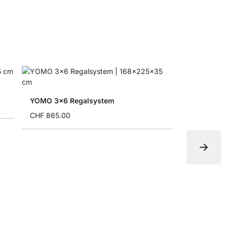
YOMO 3x6 Regalsystem
CHF 865.00
YOMO 3x3 
CHF 369.0