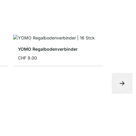
YOMO Regalbodenverbinder
CHF 9.00
YOMO Ausg
CHF 9.00