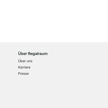
100 Tage Rückgaberecht
für alle Standardartikel
Über Regalraum
Über uns
Karriere
Presse