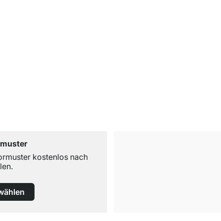
rmuster
ormuster kostenlos nach
len.
wählen