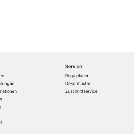
Versand & Zoll gratis ab 300 CHF
Darunter nur 25 CHF Versand- & Zollpauschale
Service
en
Regalplaner
itungen
Dekormuster
mationen
Zuschnittservice
n
g
it