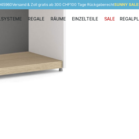
 945960
Versand & Zoll gratis ab 300 CHF
100 Tage Rückgaberecht
SUNNY SALE: 
LSYSTEME
REGALE
RÄUME
EINZELTEILE
SALE
REGALP
Regalsysteme
Regale
Räume
Einzelteile