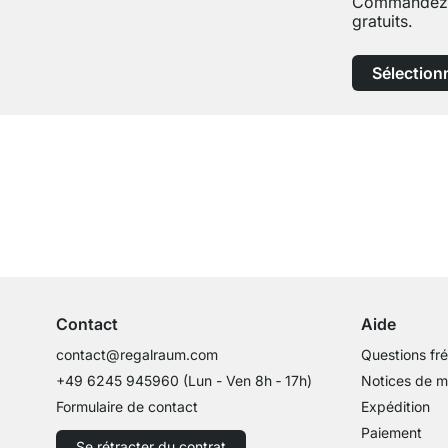
Commandez j
gratuits.
Sélection
Service clientèle compétent
Conseils d'experts
Contact
Aide
contact@regalraum.com
Questions fr
+49 6245 945960
(Lun - Ven 8h ‑ 17h)
Notices de 
Formulaire de contact
Expédition
Paiement
Se rétracter du contrat