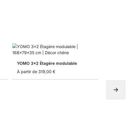
YOMO 3x2 Étagère modulable
À partir de
319,00 €
YOMO 6x6-
1 725,00 €