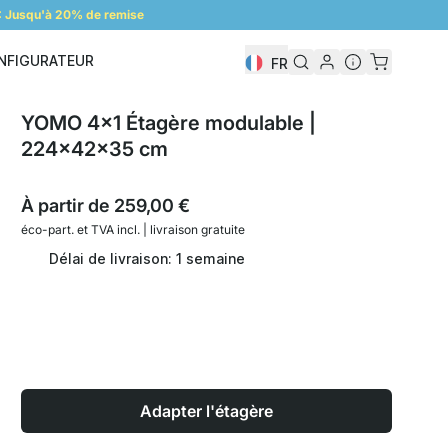
 Jusqu'à 20% de remise
NFIGURATEUR
FR
Configurateur
YOMO 4x1 Étagère modulable |
224x42x35 cm
À partir de
259,00 €
éco-part. et
TVA incl. | livraison gratuite
Délai de livraison: 1 semaine
Adapter l'étagère