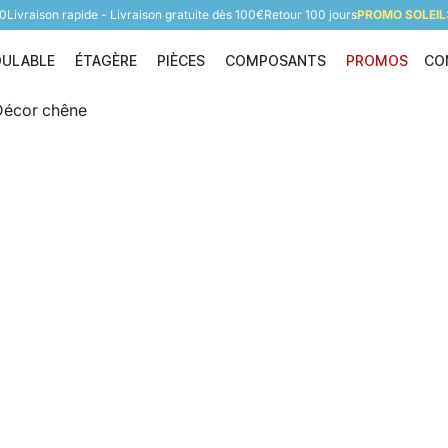
60
Livraison rapide - Livraison gratuite dès 100€
Retour 100 jours
PROMO SOLEIL:
DULABLE
ÉTAGÈRE
PIÈCES
COMPOSANTS
PROMOS
CO
Étagère modulable
Étagère
Pièces
Composants