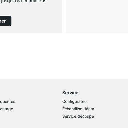
usqu’à 5 échantillons
ner
Livraison gratuite
dès 100€ (valeur commande)
Service
équentes
Configurateur
montage
Échantillon décor
Service découpe