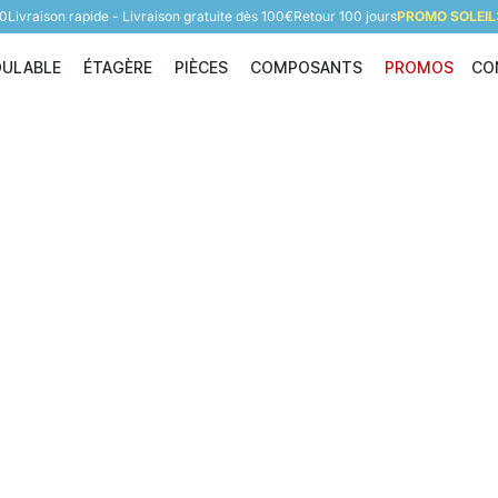
60
Livraison rapide - Livraison gratuite dès 100€
Retour 100 jours
PROMO SOLEIL:
DULABLE
ÉTAGÈRE
PIÈCES
COMPOSANTS
PROMOS
CO
Étagère modulable
Étagère
Pièces
Composants