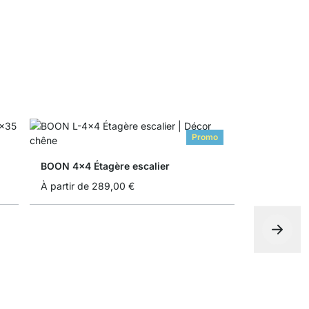
Promo
BOON 4x4 Étagère escalier
À partir de
289,00 €
BOON 5x5 É