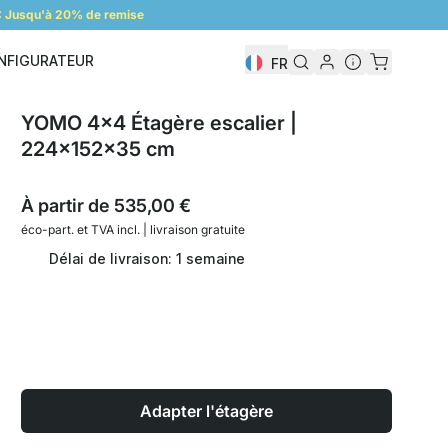
 Jusqu'à 20% de remise
NFIGURATEUR
FR
Configurateur
YOMO 4x4 Étagère escalier |
224x152x35 cm
À partir de
535,00 €
éco-part. et
TVA incl. | livraison gratuite
Délai de livraison: 1 semaine
Adapter l'étagère