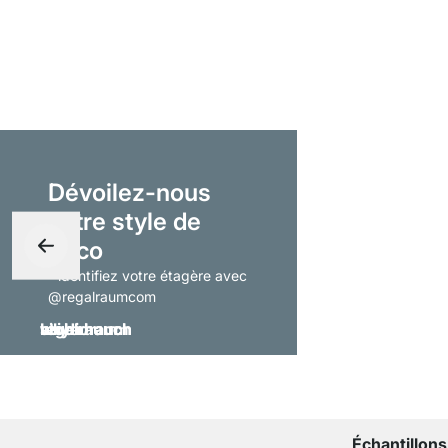
Dévoilez-nous
votre style de
déco
- identifiez votre étagère avec
@regalraumcom
Échantillons