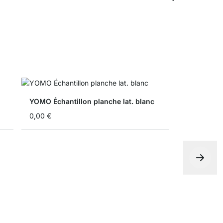
YOMO Échantillon planche lat. blanc
0,00 €
YOMO R-Fo
À partir de