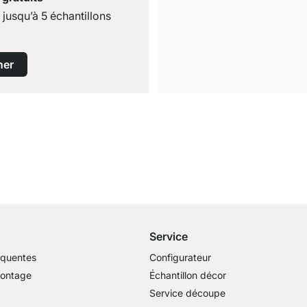
usqu’à 5 échantillons
ner
Livraison gratuite
dès 100€ (valeur commande)
Service
équentes
Configurateur
montage
Échantillon décor
Service découpe