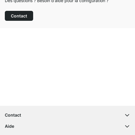
Des questions ? Besoin d’aide pour la configuration ?
Contact
Service clientèle compétent
Livraison gratuite
Droit de retour de 100 jours
Contact
contact@regalraum.com
Aide
+49 6245 945960
(Lun - Ven 8h ‑ 17h)
Questions fréquentes