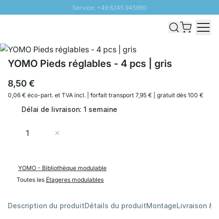
Service: +49 6245 945960
Aller au contenu
Livraison rapide - Livraison gratuite dès 100€
Retour 100 jours
PROMO SOLEIL: Jusqu'à 20% de remise
YOMO Pieds réglables - 4 pcs | gris
8,50 €
0,06 € éco-part. et
TVA incl. | forfait transport 7,95 € | gratuit dès 100 €
Délai de livraison: 1 semaine
Quantité
Ajouter au panier
YOMO - Bibliothèque modulable
Toutes les
Étageres modulables
Description du produit
Détails du produit
Montage
Livraison & 