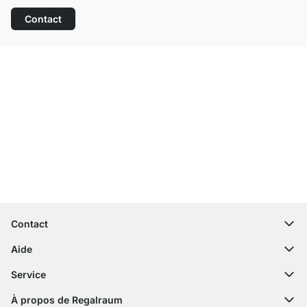
Contact
Service clientèle compétent
Livraison gratuite
Droit de retour de 100 jours
Contact
contact@regalraum.com
Aide
+49 6245 945960
(Lun - Ven 8h ‑ 17h)
Questions fréquentes
Service
Formulaire de contact
Notices de montage
Configurateur
À propos de Regalraum
Expédition