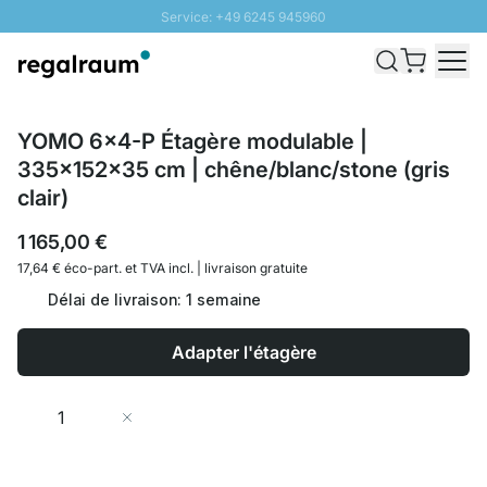
Service: +49 6245 945960
Aller au contenu
Livraison rapide - Livraison gratuite dès 100€
Retour 100 jours
PROMO SOLEIL: Jusqu'à 20% de remise
YOMO 6x4-P Étagère modulable |
335x152x35 cm | chêne/blanc/stone (gris
clair)
1 165,00 €
17,64 € éco-part. et
TVA incl. | livraison gratuite
Délai de livraison: 1 semaine
Adapter l'étagère
Quantité
Ajouter au panier