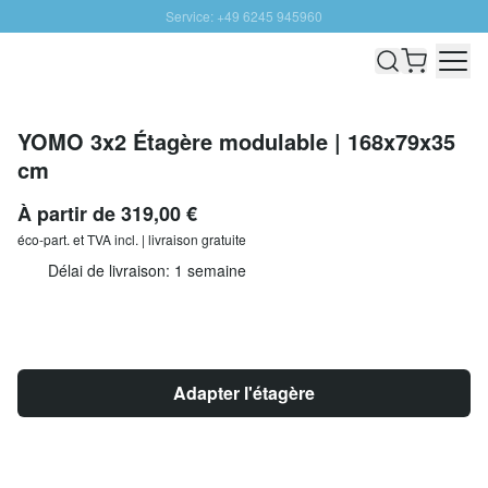
Service: +49 6245 945960
Aller au contenu
Livraison rapide - Livraison gratuite dès 100€
Retour 100 jours
PROMO SOLEIL: Jusqu'à 20% de remise
YOMO 3x2 Étagère modulable | 168x79x35
cm
À partir de
319,00 €
éco-part. et
TVA incl. | livraison gratuite
Délai de livraison: 1 semaine
Adapter l'étagère
Quantité
Ajouter au panier