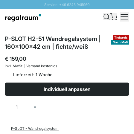
Service: +49 6245 945960
Direkt zum Inhalt
Schnelle Lieferung - Gratis Versand ab 100€
100 Tage Rückgabe
SUNNY SALE: Bis zu 20% Rabatt
P-SLOT H2-51 Wandregalsystem |
Tiefpreis
Nach Maß
160x100x42 cm | fichte/weiß
€ 159,00
inkl. MwSt. | Versand kostenlos
Lieferzeit: 1 Woche
Individuell anpassen
Menge
In den Warenkorb
P-SLOT - Wandregalsystem