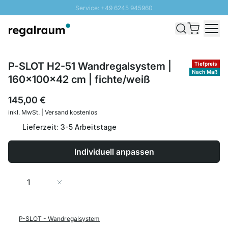
Service: +49 6245 945960
Direkt zum Inhalt
Schnelle Lieferung - Gratis Versand ab 100€
100 Tage Rückgabe
SUNNY SALE: Bis zu 20% Rabatt
P-SLOT H2-51 Wandregalsystem |
Tiefpreis
Nach Maß
160x100x42 cm | fichte/weiß
145,00 €
inkl. MwSt. | Versand kostenlos
Lieferzeit: 3-5 Arbeitstage
Individuell anpassen
Menge
In den Warenkorb
P-SLOT - Wandregalsystem