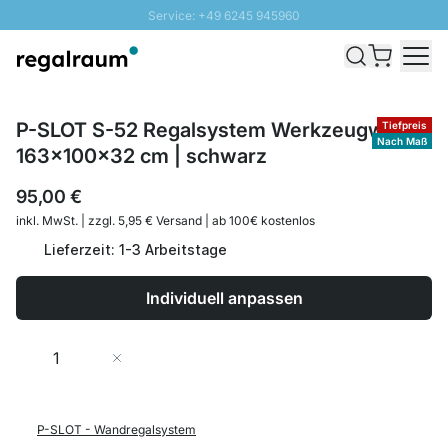
Service: +49 6245 945960
Direkt zum Inhalt
Schnelle Lieferung - Gratis Versand ab 100€
100 Tage Rückgabe
SUNNY SALE: Bis zu 20% Rabatt
P-SLOT S-52 Regalsystem Werkzeugwand |
Tiefpreis
Nach Maß
163x100x32 cm | schwarz
95,00 €
inkl. MwSt. | zzgl. 5,95 € Versand | ab 100€ kostenlos
Lieferzeit: 1-3 Arbeitstage
Individuell anpassen
Menge
In den Warenkorb
P-SLOT - Wandregalsystem