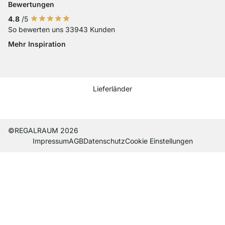
Bewertungen
4.8
/5
So bewerten uns 33943 Kunden
Mehr Inspiration
Social media Instagram
Social media Facebook
Social media Pinterest
Social media Youtube
Lieferländer
Current country
Lieferland wechseln
Lieferland wechseln
Lieferland wechseln
Lieferland wechseln
Lieferland wechseln
Lieferland wechseln
Lieferland wechseln
Lieferland wechseln
Lieferland wech
©REGALRAUM 2026
Impres­sum
AGB
Daten­schutz
Cookie Einstel­lungen