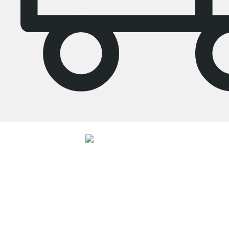
4.8
Unsere Produkte in der Kategorie Raumteiler Regal wurden von
33943
Kunden durchschnittlich mit
4.8
von
5
Sternen bewertet.
Zu den
Bewertungen