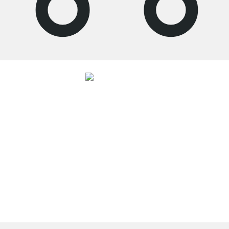
4.8
Unsere Produkte in der Kategorie Raumteiler Regal wurden von
33906
Kunden durchschnittlich mit
4.8
von
5
Sternen bewertet.
Zu den
Bewertungen
Top Kundenservice
Kostenloser Versand
100 Tage Rückgaberecht