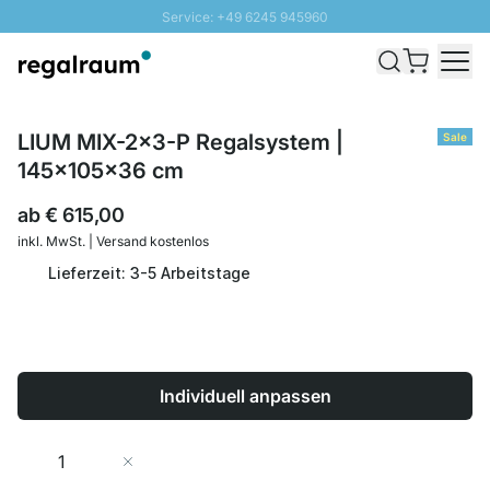
Service: +49 6245 945960
Direkt zum Inhalt
Schnelle Lieferung - Gratis Versand ab 100€
100 Tage Rückgabe
SUNNY SALE: Bis zu 20% Rabatt
LIUM MIX-2x3-P Regalsystem |
Sale
145x105x36 cm
ab
€ 615,00
inkl. MwSt. | Versand kostenlos
Lieferzeit: 3-5 Arbeitstage
Individuell anpassen
Menge
In den Warenkorb