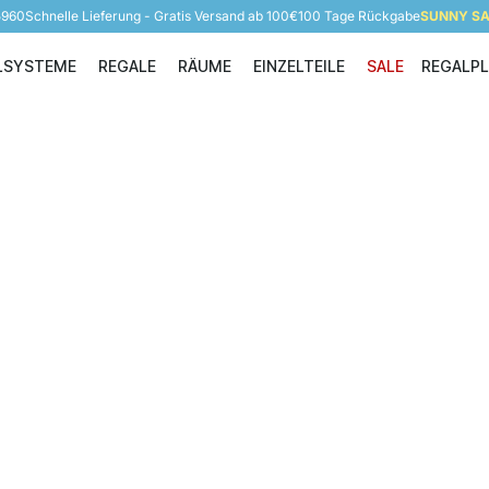
5960
Schnelle Lieferung - Gratis Versand ab 100€
100 Tage Rückgabe
SUNNY SAL
LSYSTEME
REGALE
RÄUME
EINZELTEILE
SALE
REGALP
Regalsysteme
Regale
Räume
Einzelteile