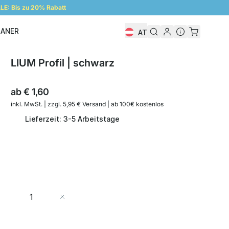
E: Bis zu 20% Rabatt
LANER
AT
Regalplaner
LIUM Profil | schwarz
ab
€ 1,60
inkl. MwSt. | zzgl. 5,95 € Versand | ab 100€ kostenlos
Lieferzeit: 3-5 Arbeitstage
Menge
In den Warenkorb