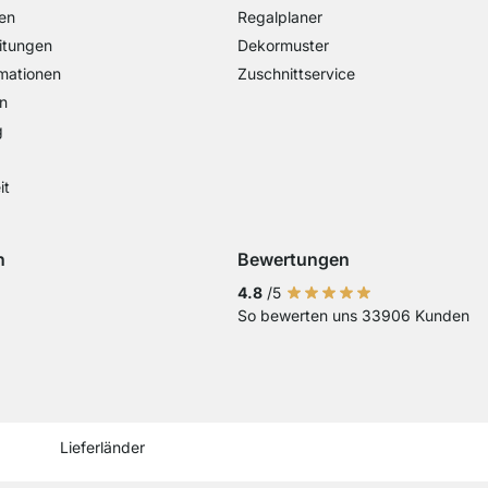
en
Regalplaner
itungen
Dekormuster
mationen
Zuschnittservice
n
g
it
n
Bewertungen
Visa
ng mit Mastercard
Zahlung mit Paypal
Zahlung mit EPS
Zahlung mit Sofort Kasse
4.8
/5
So bewerten uns 33906 Kunden
Vorkasse
Current country
Lieferland wechseln
Lieferland wechseln
Lieferland wechseln
Lieferland wechseln
Lieferland wechseln
Lieferland wechseln
Lieferland wechs
Lieferland we
Lieferlan
Lieferländer