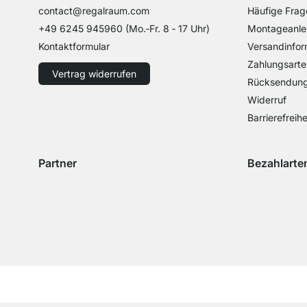
contact@regalraum.com
Häufige Frag
+49 6245 945960
(Mo.‑Fr. 8 ‑ 17 Uhr)
Montageanle
Kontaktformular
Versandinfor
Zahlungsarte
Vertrag widerrufen
Rücksendun
Widerruf
Barrierefreihe
Partner
Bezahlarte
Versand mit GLS
Versand mit Schenker
Zahlung mit 
Zahlu
Zahlung mit 