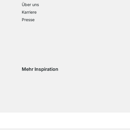
Über uns
Karriere
Presse
Mehr Inspiration
Social media Instagram
Social media Facebook
Social media Pinterest
Social media Youtube
eln
chseln
d wechseln