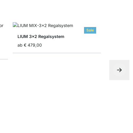
Sale
LIUM 3x2 Regalsystem
ab
€ 479,00
LIUM 1x2 
ab
€ 209,0