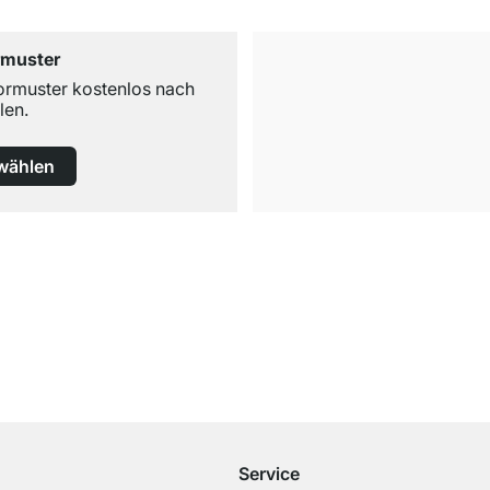
rmuster
ormuster kostenlos nach
len.
wählen
Kostenloser Versand
ab 100€ Bestellwert
Service