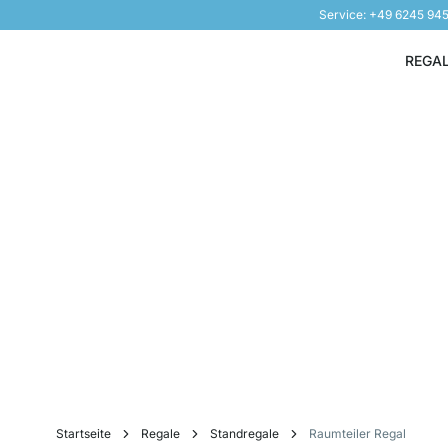
Service: +49 6245 94
Direkt zum Inhalt
REGA
Startseite
Regale
Standregale
Raumteiler Regal