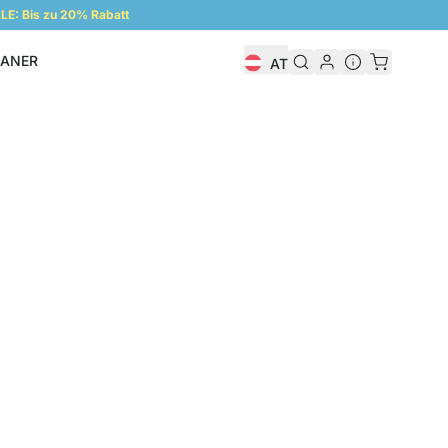
E: Bis zu 20% Rabatt
LANER
AT
Regalplaner