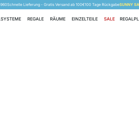
5960
Schnelle Lieferung - Gratis Versand ab 100€
100 Tage Rückgabe
SUNNY SAL
LSYSTEME
REGALE
RÄUME
EINZELTEILE
SALE
REGALP
Regalsysteme
Regale
Räume
Einzelteile